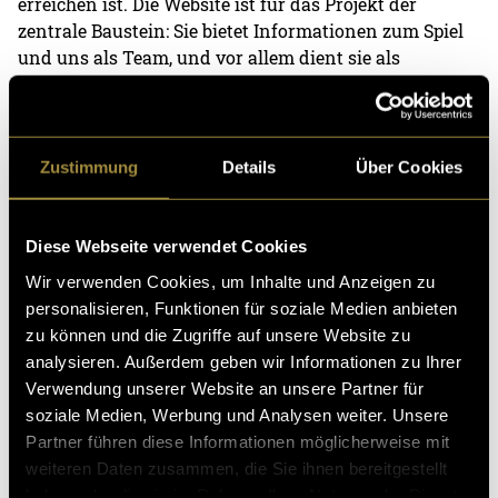
erreichen ist. Die Website ist für das Projekt der
zentrale Baustein: Sie bietet Informationen zum Spiel
und uns als Team, und vor allem dient sie als
Verkaufsplattform. Im Voraus wurden verschiedene
Tools und Möglichkeiten überprüft. Schlussendlich
kristallisierte sich WordPress mit Divi als die beste
Option heraus. Über das Studenten-Hosting auf
Zustimmung
Details
Über Cookies
Infomaniak konnte Divi kostenlos installiert werden
und bietet für dieses Projekt die perfekten
Möglichkeiten. So konnte die Website kostengünstig,
Diese Webseite verwendet Cookies
effizient und genau nach den Vorstellungen erstellt
Wir verwenden Cookies, um Inhalte und Anzeigen zu
werden. Um Bestellungen für unsere Zielgruppe
personalisieren, Funktionen für soziale Medien anbieten
möglichst komfortabel zu ermöglichen, wurden die
zu können und die Zugriffe auf unsere Website zu
Zahlungsoptionen Twint und Karte (eingebunden
analysieren. Außerdem geben wir Informationen zu Ihrer
über Stripe) eingebaut.
Verwendung unserer Website an unsere Partner für
soziale Medien, Werbung und Analysen weiter. Unsere
Partner führen diese Informationen möglicherweise mit
weiteren Daten zusammen, die Sie ihnen bereitgestellt
haben oder die sie im Rahmen Ihrer Nutzung der Dienste