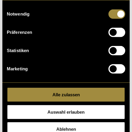
gesammelt haben.
Einwilligungsauswahl
Notwendig
Präferenzen
Statistiken
Marketing
Next Steps
Wir freuen uns selbst bereits darauf, die finalen
Karten nach dem Druck in den Händen zu halten und
Alle zulassen
unser grosses Projekt finalisiert zu sehen. Bis dahin
steht noch der letzte Schliff an der Spielmechanik und
Auswahl erlauben
den Karten an, und natürlich dann noch die
Ausgestaltung aller Karten, so dass wir sie dann in die
Druckerei schicken können.
Ablehnen