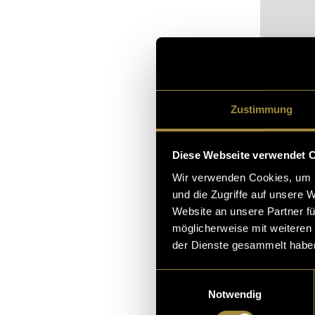
Zustimmung
Diese Webseite verwendet 
Bitte akz
Wir verwenden Cookies, um I
sehen.
und die Zugriffe auf unsere 
Website an unsere Partner fü
möglicherweise mit weiteren
der Dienste gesammelt habe
PS:
Einwilligungsauswahl
Dank der alkali
Notwendig
in anderen Asp