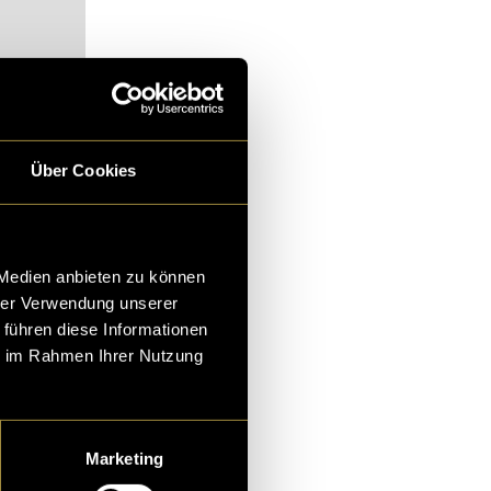
Über Cookies
alt zu
 Medien anbieten zu können
hrer Verwendung unserer
 führen diese Informationen
ie im Rahmen Ihrer Nutzung
d Keimen. Auch
Marketing