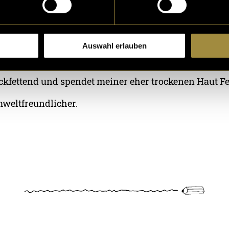
e eigene Herstellung kann ich Rohstoffe, Aussehen u
estimmen.
Auswahl erlauben
iel sparsamer als Flüssigseife.
rückfettend und spendet meiner eher trockenen Haut Fe
mweltfreundlicher.