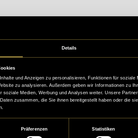
Details
Cookies
eptiere die
statistik, Marketing
Cookies um diesen Inh
nhalte und Anzeigen zu personalisieren, Funktionen für soziale
Website zu analysieren. Außerdem geben wir Informationen zu I
r soziale Medien, Werbung und Analysen weiter. Unsere Partner
 Daten zusammen, die Sie ihnen bereitgestellt haben oder die s
n.
schen Oberfläche ist die Seife frei von Bakterien un
Präferenzen
Statistiken
ekten hat sie mich überzeugt: