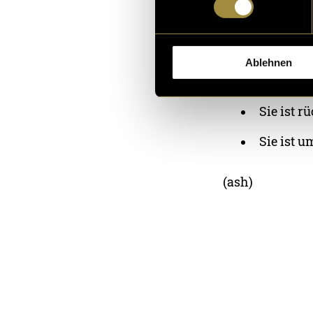
Durch di
selber b
Ablehnen
Sie ist v
Sie ist 
Sie ist u
(ash)