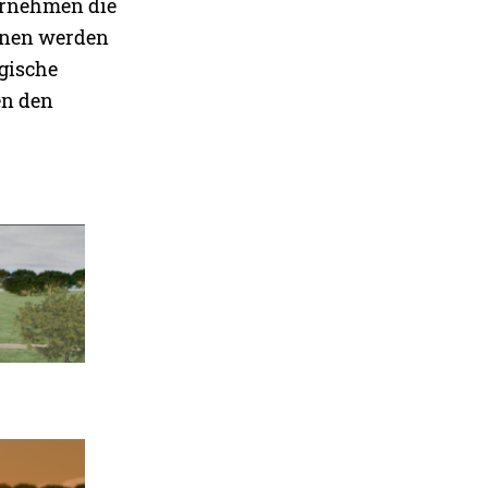
ernehmen die
ionen werden
agische
en den