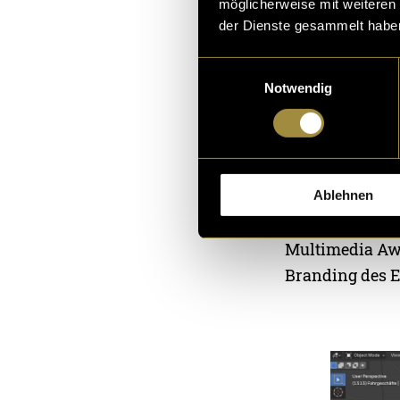
möglicherweise mit weiteren
animieren, ent
der Dienste gesammelt habe
Element bot sic
durch seine ko
Einwilligungsauswahl
Notwendig
visuelles Inte
Um das Riesenr
von Crowd-Sim
Attraktionen u
Ablehnen
am Riesenrad p
Multimedia Awa
Branding des E