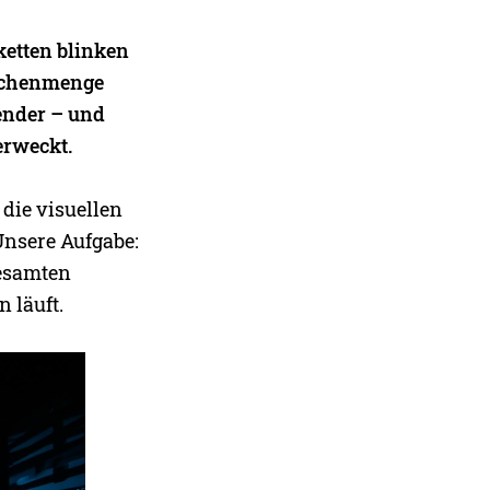
ketten blinken
nschenmenge
ender – und
erweckt.
 die visuellen
Unsere Aufgabe:
gesamten
 läuft.