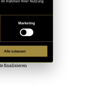
ie im Rahmen Ihrer Nutzung
es Rests der
arte im
Marketing
e ich neu
 Übersicht zur
e sendete ich
Alle zulassen
h ein paar
e finalisieren