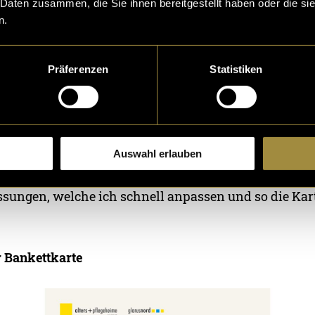
 Daten zusammen, die Sie ihnen bereitgestellt haben oder die s
n.
GN sich für eine Titelseite sowie für das Aussehen d
, erarbeitete ich in einer dritten Phase die gesamte K
Präferenzen
Statistiken
il. Zudem überarbeitete ich den Inhalt. Zum Teil hab
m Teil den Inhalt umstrukturiert. So zum Beispiel die
d 4). Dieser erste Entwurf der kompletten Bankettkart
d wartete auf deren Feedback.
Auswahl erlauben
wurf waren sie schon sehr zufrieden. Es gab lediglic
ssungen, welche ich schnell anpassen und so die Kart
r Bankettkarte