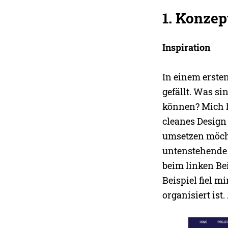
1. Konzep
Inspiration
In einem ersten
gefällt. Was si
können? Mich h
cleanes Design
umsetzen möcht
untenstehende B
beim linken Be
Beispiel fiel m
organisiert is