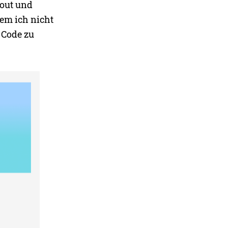
bout und
dem ich nicht
 Code zu
Meine letzte Version bevor ich begonnen habe zu coden.