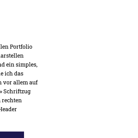
len Portfolio
darstellen
d ein simples,
e ich das
 vor allem auf
» Schriftzug
m rechten
 Header