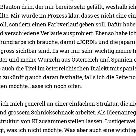
Blauton drin, der mir bereits sehr gefällt, weshalb ic
lte. Mir wurde im Prozess klar, dass es nicht eine ei
oll, sondern einen Farbverlauf geben soll. Dafür habe
d verschiedene Verläufe ausprobiert. Ebenso habe ich
rundfarbe ich brauche, damit «JORDI» und die japan
gross sichtbar sind. Es war mir sehr wichtig meine I
er und meine Wurzeln aus Österreich und Spanien e
 auch die Titel im österreichischen Dialekt mit span
h zukünftig auch daran festhalte, falls ich die Seite n
en möchte, lasse ich noch offen.
 ich mich generell an einer einfachen Struktur, die ni
d grossem Schnickschnack arbeitet. Als Ideenanreg
Struktur von KI zusammenstellen lassen. Lustigerweis
gt, was ich nicht möchte. Was aber auch eine wichti