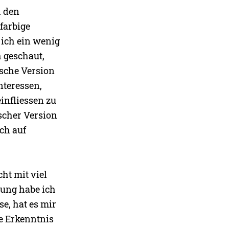
h den
nfarbige
 ich ein wenig
 geschaut,
ische Version
nteressen,
infliessen zu
ischer Version
och auf
cht mit viel
ung habe ich
e, hat es mir
ge Erkenntnis