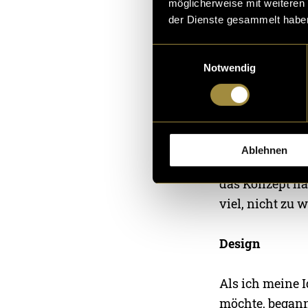
möglicherweise mit weiteren
der Dienste gesammelt habe
Konzept
Einwilligungsauswahl
Für das Konzep
Notwendig
Designelemente
nicht mehr ein
mich auch zu de
möchte zeigen 
Ablehnen
habe und wer ic
das Konzept ha
viel, nicht zu 
Design
Als ich meine 
möchte, begann