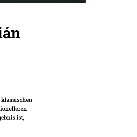
ián
 klassischen
ionelleren
ebnis ist,