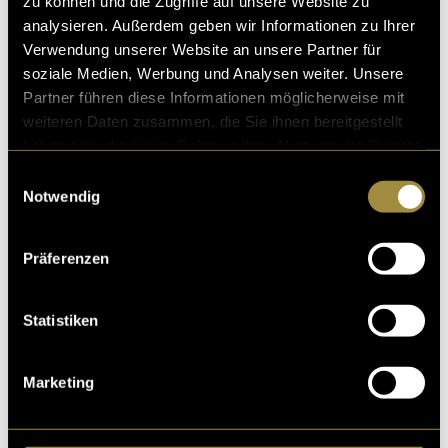
zu können und die Zugriffe auf unsere Website zu
und wird laufend erweitert und verbessert.
analysieren. Außerdem geben wir Informationen zu Ihrer
Verwendung unserer Website an unsere Partner für
soziale Medien, Werbung und Analysen weiter. Unsere
Partner führen diese Informationen möglicherweise mit
weiteren Daten zusammen, die Sie ihnen bereitgestellt
haben oder die sie im Rahmen Ihrer Nutzung der Dienste
gesammelt haben.
Einwilligungsauswahl
Notwendig
Präferenzen
Statistiken
Marketing