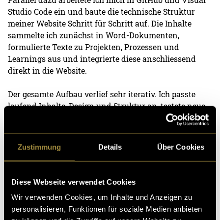
Studio Code ein und baute die technische Struktur
meiner Website Schritt für Schritt auf. Die Inhalte
sammelte ich zunächst in Word-Dokumenten,
formulierte Texte zu Projekten, Prozessen und
Learnings aus und integrierte diese anschliessend
direkt in die Website.
Der gesamte Aufbau verlief sehr iterativ. Ich passte
laufend Inhalte, Design und Struktur an, testete neue
Varianten und optimierte viele Details mehrfach.
Dadurch nahm der Prozess deutlich mehr Zeit in
Anspruch als ursprünglich geplant.
Zustimmung
Details
Über Cookies
Auch das Hosting wurde eigenständig umgesetzt.
Über Infomaniak konnte ich die Website schliesslich
Diese Webseite verwendet Cookies
online veröffentlichen und meinen ersten eigenen
Wir verwenden Cookies, um Inhalte und Anzeigen zu
Webauftritt live schalten. Trotz des aktuellen Standes
personalisieren, Funktionen für soziale Medien anbieten
befindet sich das Projekt weiterhin in Entwicklung