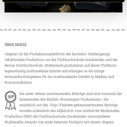
ÜBER DIGEZZ
«Digezz» ist die Produktionsplattform des Bachelor-Studiengangs
«Multimedia Production» an der Fachhochschule Graubünden und der
Berner Fachhochschule. Studierende produzieren auf dieser Plattform
eigenständig multimediale Inhalte und erlangen so die nötige
technische Kompetenz für ein multimediales Umfeld in Medien und
Kommunikation.
Die unter «Beste» erscheinenden Beiträge sind eine Auswahl der
Dozierenden des Moduls «Konvergent Produzieren». Die
zusätzlich mit der «Top»-Plakette gekennzeichneten Beiträge
wurden anlässlich des alljährlich vom Institut für Multimedia
Production (IMP) der Fachhochschule Graubünden veranstalteten
Multimedia Awards von einer externen Fachjury mit einem «Digezz-