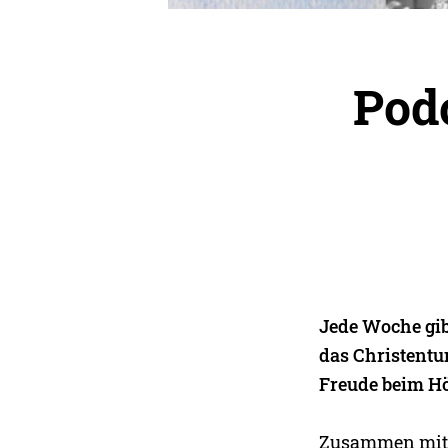
Podc
Jede Woche gib
das Christentu
Freude beim H
Zusammen mit P