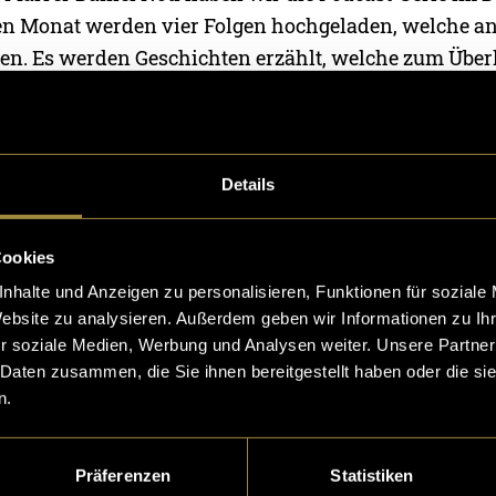
n Monat werden vier Folgen hochgeladen, welche an
en. Es werden Geschichten erzählt, welche zum Übe
l des Podcasts ist es, dass sich die Menschen an den
nen, ohne dabei eine Moralpredigt zu erhalten.
lge finden Sie
hier
.
Details
 auch auf
Spotify
verfügbar.
Cookies
nhalte und Anzeigen zu personalisieren, Funktionen für soziale
Website zu analysieren. Außerdem geben wir Informationen zu I
r soziale Medien, Werbung und Analysen weiter. Unsere Partner
 Daten zusammen, die Sie ihnen bereitgestellt haben oder die s
n.
Präferenzen
Statistiken