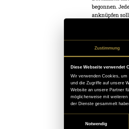
begonnen. Jede
anknüpfen soll
sollen. Das Zie
bereichern kön
Die aktuelle Fo
Zustimmung
Der Podcast ist
Diese Webseite verwendet 
Wir verwenden Cookies, um I
(ash)
und die Zugriffe auf unsere 
Website an unsere Partner fü
möglicherweise mit weiteren
der Dienste gesammelt habe
Einwilligungsauswahl
Notwendig