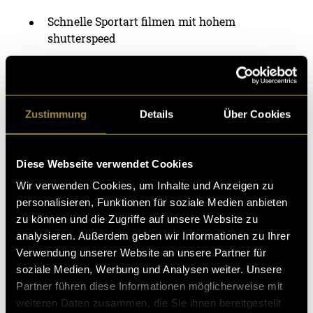
Schnelle Sportart filmen mit hohem
shutterspeed
Dynamische Perspektiven und
Kamerabewegungen einsetzen, um die
Geschwindigkeit und Intensität des Spiels
sichtbar zu machen.
Zustimmung
Details
Über Cookies
Eine Sportart visuell so präsentieren, dass auch
Personen ohne Vorkenntnisse Interesse am
Diese Webseite verwendet Cookies
Thema entwickeln.
Wir verwenden Cookies, um Inhalte und Anzeigen zu
Effizient mit professionellen
personalisieren, Funktionen für soziale Medien anbieten
Schnittwerkzeugen arbeiten und grosse
zu können und die Zugriffe auf unsere Website zu
Mengen an Rohmaterial strukturieren.
analysieren. Außerdem geben wir Informationen zu Ihrer
Verwendung unserer Website an unsere Partner für
Einen dynamischen Schnitt entwickeln, der
soziale Medien, Werbung und Analysen weiter. Unsere
das Tempo des Sports widerspiegelt.
Partner führen diese Informationen möglicherweise mit
weiteren Daten zusammen, die Sie ihnen bereitgestellt
(mmi)