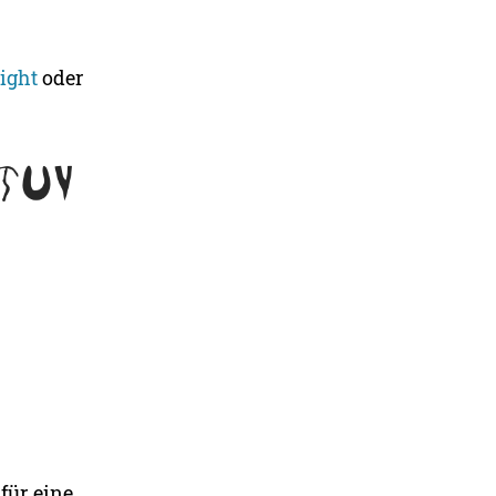
light
oder
für eine