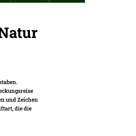
 Natur
staben.
eckungsreise
len und Zeichen
tart, die die