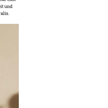
it und
alis.