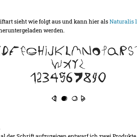
riftart sieht wie folgt aus und kann hier als
Naturalis 
heruntergeladen werden.
l
l der Schrift aufzuzeigen entwarf ich zwei Produkte 