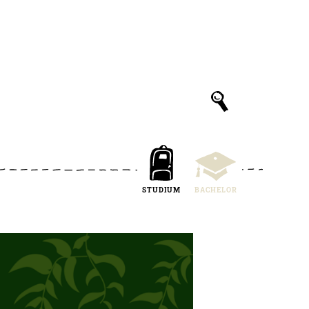
STUDIUM
BACHELOR