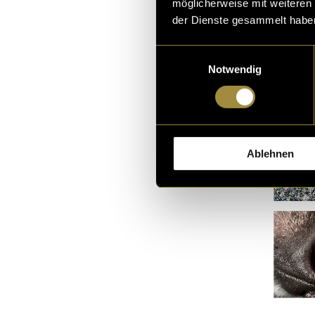
beizubehalten,
möglicherweise mit weiteren
sie gefunden h
der Dienste gesammelt habe
und haben vers
Einwilligungsauswahl
Notwendig
Ablehnen