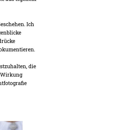
Geschehen. Ich
enblicke
drücke
dokumentieren.
estzuhalten, die
e Wirkung
tfotografie