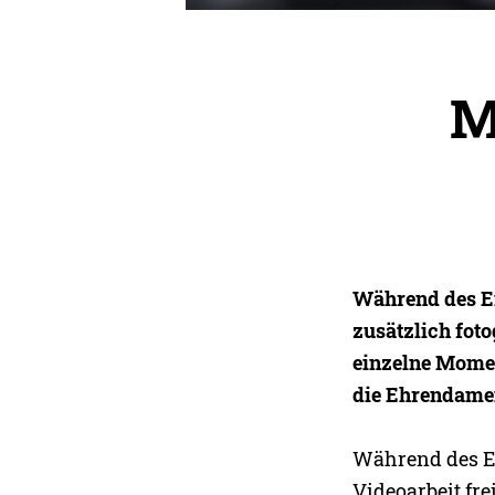
M
Während des Ei
zusätzlich foto
einzelne Momen
die Ehrendamen
Während des Ei
Videoarbeit fre