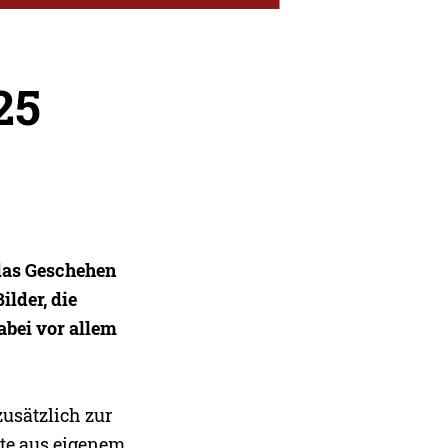
25
das Geschehen
ilder, die
abei vor allem
usätzlich zur
lgte aus eigenem