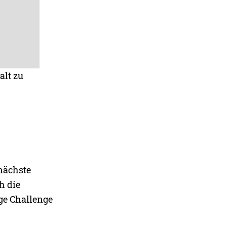
alt zu
nächste
h die
ige Challenge