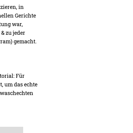
zieren, in
ellen Gerichte
tung war,
 & zu jeder
agram) gemacht.
orial: Für
t, um das echte
n waschechten