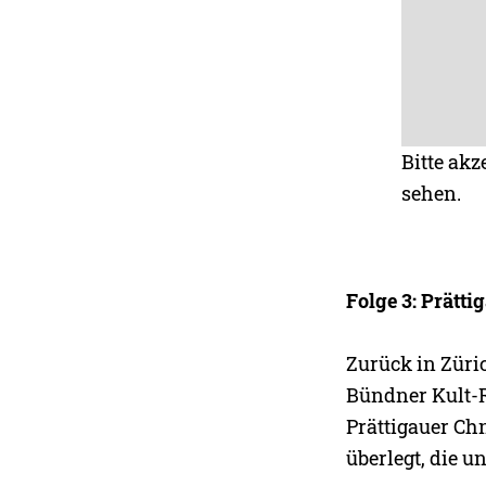
Bitte akz
sehen.
Folge 3: Prätti
Zurück in Züri
Bündner Kult-R
Prättigauer Ch
überlegt, die u