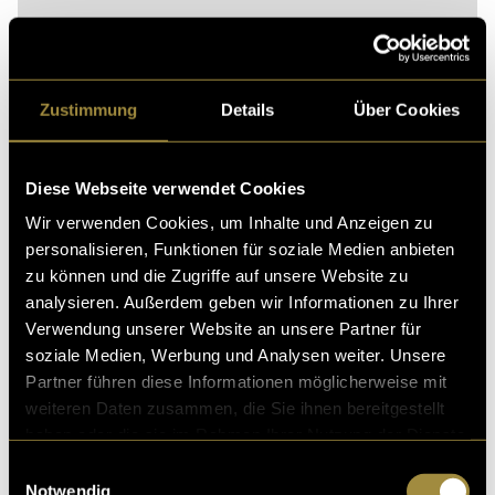
Zustimmung
Details
Über Cookies
Diese Webseite verwendet Cookies
Wir verwenden Cookies, um Inhalte und Anzeigen zu
personalisieren, Funktionen für soziale Medien anbieten
Bitte akzeptiere die
statistik, Marketing
Cookies um
zu können und die Zugriffe auf unsere Website zu
diesen Inhalt zu sehen.
analysieren. Außerdem geben wir Informationen zu Ihrer
Verwendung unserer Website an unsere Partner für
(vha)
soziale Medien, Werbung und Analysen weiter. Unsere
Partner führen diese Informationen möglicherweise mit
weiteren Daten zusammen, die Sie ihnen bereitgestellt
haben oder die sie im Rahmen Ihrer Nutzung der Dienste
gesammelt haben.
Einwilligungsauswahl
Notwendig