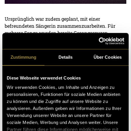
Ursprünglich war zudem geplant, mit einer
befreundeten Sängerin zusammenzuarbeiten. Für
mehrere Songs wurden bereits Gesangsspuren
aufgenommen und erste Versionen der Tracks erstellt.
Da sie aktuell jedoch mit einem Label
zusammenarbeitet und eigene Veröffentlichungen
Zustimmung
Details
Über Cookies
vorbereitet, wurde entschieden, die gemeinsamen
Songs vorerst nicht zu veröffentlichen. Aus diesem
Grund erscheinen die meisten Stücke aktuell als
Diese Webseite verwendet Cookies
Instrumentalversionen. Die Arrangements wurden
Wir verwenden Cookies, um Inhalte und Anzeigen zu
entsprechend angepasst, sodass die Beats auch ohne
personalisieren, Funktionen für soziale Medien anbieten
Gesang eigenständig funktionieren. Lediglich ein
zu können und die Zugriffe auf unsere Website zu
Track enthält gesprochene beziehungsweise vokale
analysieren. Außerdem geben wir Informationen zu Ihrer
Elemente von mir selbst.
Verwendung unserer Website an unsere Partner für
soziale Medien, Werbung und Analysen weiter. Unsere
Für das Cover entstand ein kleines Fotoshooting mit
Partner führen diese Informationen möglicherweise mit