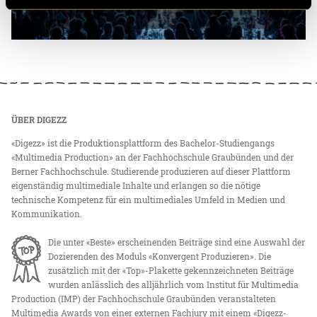
ÜBER DIGEZZ
«Digezz» ist die Produktionsplattform des Bachelor-Studiengangs
«Multimedia Production» an der Fachhochschule Graubünden und der
Berner Fachhochschule. Studierende produzieren auf dieser Plattform
eigenständig multimediale Inhalte und erlangen so die nötige
technische Kompetenz für ein multimediales Umfeld in Medien und
Kommunikation.
Die unter «Beste» erscheinenden Beiträge sind eine Auswahl der
Dozierenden des Moduls «Konvergent Produzieren». Die
zusätzlich mit der «Top»-Plakette gekennzeichneten Beiträge
wurden anlässlich des alljährlich vom Institut für Multimedia
Production (IMP) der Fachhochschule Graubünden veranstalteten
Multimedia Awards von einer externen Fachjury mit einem «Digezz-