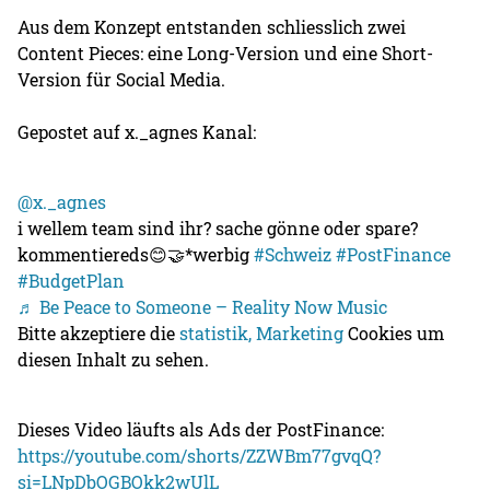
Aus dem Konzept entstanden schliesslich zwei
Content Pieces: eine Long-Version und eine Short-
Version für Social Media.
Gepostet auf x._agnes Kanal:
@x._agnes
i wellem team sind ihr? sache gönne oder spare?
kommentiereds😊🤝*werbig
#Schweiz
#PostFinance
#BudgetPlan
♬ Be Peace to Someone – Reality Now Music
Bitte akzeptiere die
statistik, Marketing
Cookies um
diesen Inhalt zu sehen.
Dieses Video läufts als Ads der PostFinance:
https://youtube.com/shorts/ZZWBm77gvqQ?
si=LNpDbOGBOkk2wUlL