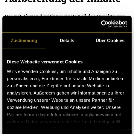
Der mit Abstand zeitintensivste Teil des Projekts war
das Zusammentragen und Aufbereiten der Inhalte.
Zunächst musste ich sämtliche bisherigen und
Zustimmung
Details
Über Cookies
laufenden Projekte sammeln, sortieren und in einer
übersichtlichen Ordnerstruktur organisieren. Da
einige Arbeiten bereits mehrere Jahre zurückliegen,
Diese Webseite verwendet Cookies
bedeutete dies oft, alte Dateien wiederzufinden,
Wir verwenden Cookies, um Inhalte und Anzeigen zu
Dokumente zu öffnen, Projekte neu zu exportieren,
personalisieren, Funktionen für soziale Medien anbieten
erneut zu bearbeiten oder fehlende Inhalte
zu können und die Zugriffe auf unsere Website zu
zusammenzusuchen.
analysieren. Außerdem geben wir Informationen zu Ihrer
Verwendung unserer Website an unsere Partner für
Anschliessend begann die eigentliche Aufbereitung
soziale Medien, Werbung und Analysen weiter. Unsere
für Instagram. Für jedes Projekt entwickelte ich einen
Partner führen diese Informationen möglicherweise mit
eigenen Beitrag mit mehreren Slides. Die Bilder
weiteren Daten zusammen, die Sie ihnen bereitgestellt
wurden in zuvor erstellte InDesign-Vorlagen eingefügt
haben oder die sie im Rahmen Ihrer Nutzung der Dienste
und gestalterisch aufbereitet. Zusätzlich versah ich