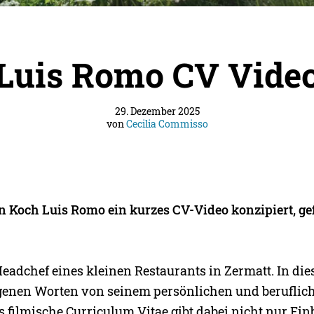
Luis Romo CV Vide
29. Dezember 2025
von
Cecilia Commisso
en Koch Luis Romo ein kurzes CV-Video konzipiert, ge
Headchef eines kleinen Restaurants in Zermatt. In di
eigenen Worten von seinem persönlichen und beruflic
filmische Curriculum Vitae gibt dabei nicht nur Einb