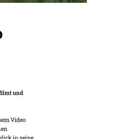
o
filmt und
esem Video
hen
lick in seine