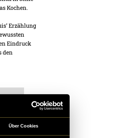
das Kochen.
uis’ Erzählung
 bewussten
hen Eindruck
s den
Über Cookies