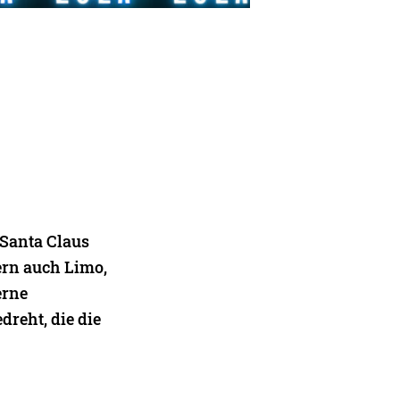
 Santa Claus
ern auch Limo,
erne
reht, die die