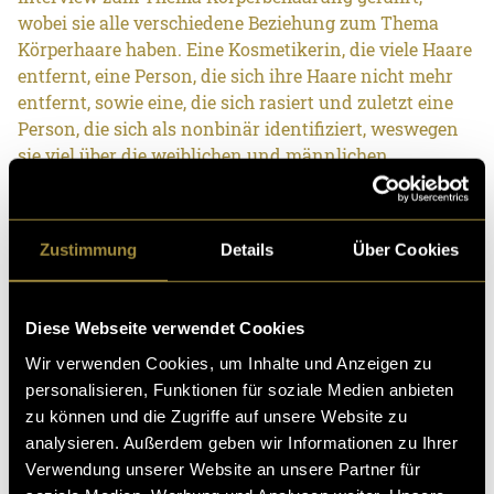
wobei sie alle verschiedene Beziehung zum Thema
Körperhaare haben. Eine Kosmetikerin, die viele Haare
entfernt, eine Person, die sich ihre Haare nicht mehr
entfernt, sowie eine, die sich rasiert und zuletzt eine
Person, die sich als nonbinär identifiziert, weswegen
sie viel über die weiblichen und männlichen
Schönheitsideale nachgedacht hat. Es geht dabei um
den gesellschaftlichen Druck, sich die Haare entfernen
zu müssen und die Befreiung von dem haarlosen Ideal
Zustimmung
Details
Über Cookies
und die Frage, was einem selbst am besten passt.
Diese Webseite verwendet Cookies
Wir verwenden Cookies, um Inhalte und Anzeigen zu
personalisieren, Funktionen für soziale Medien anbieten
zu können und die Zugriffe auf unsere Website zu
Ähnliche Artikel
analysieren. Außerdem geben wir Informationen zu Ihrer
Verwendung unserer Website an unsere Partner für