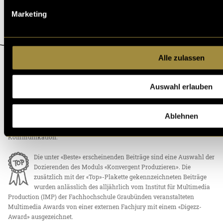
Marketing
Alle zulassen
ÜBER DIGEZZ
Auswahl erlauben
«Digezz» ist die Produktionsplattform des Bachelor-Studiengangs
«Multimedia Production» an der Fachhochschule Graubünden und der
Berner Fachhochschule. Studierende produzieren auf dieser Plattform
Ablehnen
eigenständig multimediale Inhalte und erlangen so die nötige
technische Kompetenz für ein multimediales Umfeld in Medien und
Kommunikation.
Die unter «Beste» erscheinenden Beiträge sind eine Auswahl der
Dozierenden des Moduls «Konvergent Produzieren». Die
zusätzlich mit der «Top»-Plakette gekennzeichneten Beiträge
wurden anlässlich des alljährlich vom Institut für Multimedia
Production (IMP) der Fachhochschule Graubünden veranstalteten
Multimedia Awards von einer externen Fachjury mit einem «Digezz-
Award» ausgezeichnet.