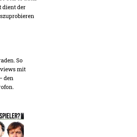
t dient der
uszuprobieren
raden. So
rviews mit
 – den
rofon.