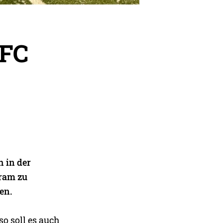
 FC
h in der
gram zu
en.
so soll es auch