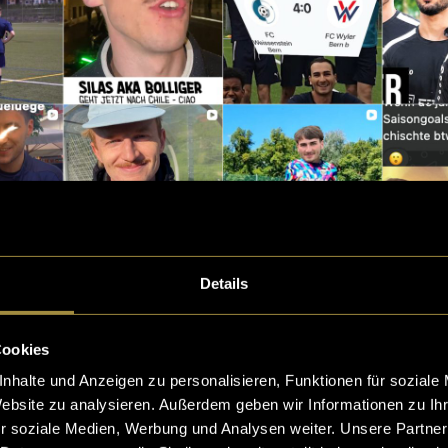
Details
d ein zweieinhalb-minütiges Reel, das qualitativ ein
Cookies
orne macht.
nhalte und Anzeigen zu personalisieren, Funktionen für soziale
Website zu analysieren. Außerdem geben wir Informationen zu I
r soziale Medien, Werbung und Analysen weiter. Unsere Partner