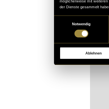
möglicherweise mit weiteren
Menschen vor 
der Dienste gesammelt habe
Raum zu bieten
Prostitution in
Einwilligungsauswahl
der Gemeinscha
Notwendig
Ablehnen