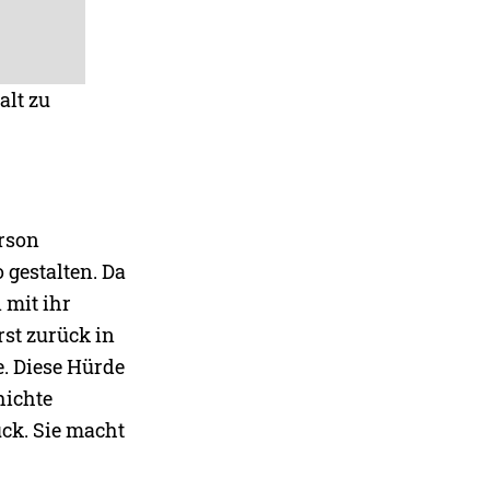
alt zu
erson
 gestalten. Da
 mit ihr
rst zurück in
e. Diese Hürde
hichte
uck. Sie macht