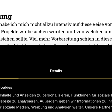
tung
habe ich mich nicht allzu intensiv auf diese Reise vorb
 Projekte wir besuchen würden und von welchen am
stehen sollte. Viel mehr Vorbereitung schien in dies
so dachte ich zumindest. Zum einen wusste ich nicht,
ten genau aussehen würde, zum anderen war unklar, w
en kann. Eine Kamera zieht schnell Aufmerksamkeit 
ten wir eigentlich vermeiden. Deshalb war ich selbst
Details
les funktionieren würde.
Cookies
ion in Indien
nhalte und Anzeigen zu personalisieren, Funktionen für soziale
st auch in Indien ein Thema, jedoch nicht immer in d
Website zu analysieren. Außerdem geben wir Informationen zu I
s uns vielleicht vorstellen. Das Hilfswerk arbeitet en
r soziale Medien, Werbung und Analysen weiter. Unsere Partner