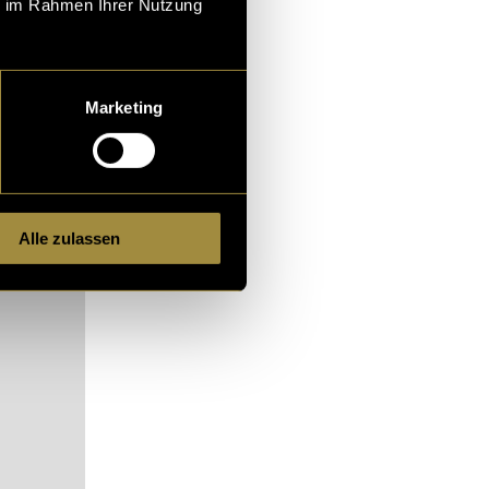
ie im Rahmen Ihrer Nutzung
nen sicheren
eten Dorf
t tief im Denken
mplexer macht.
Marketing
Alle zulassen