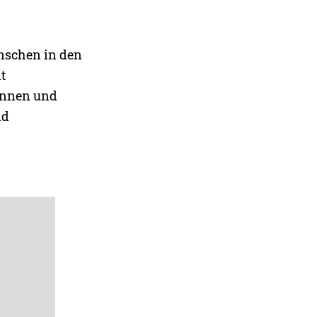
nschen in den
t
rinnen und
nd