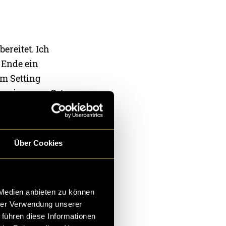
ereitet. Ich
 Ende ein
em Setting
 wie es vor Ort
ie viel ich
auf sich und
 sehr gespannt,
Über Cookies
 Medien anbieten zu können
em klassischen
hrer Verwendung unserer
g mit den
 führen diese Informationen