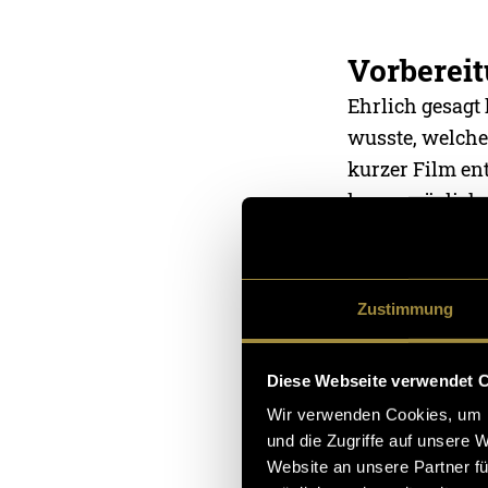
Vorberei
Ehrlich gesagt 
wusste, welche
kurzer Film ent
kaum möglich, 
bei den Projek
überhaupt film
genau das woll
Zustimmung
wie am Ende al
Diese Webseite verwendet 
Prostitut
Wir verwenden Cookies, um I
Prostitution i
und die Zugriffe auf unsere 
Sinn, wie wir e
Website an unsere Partner fü