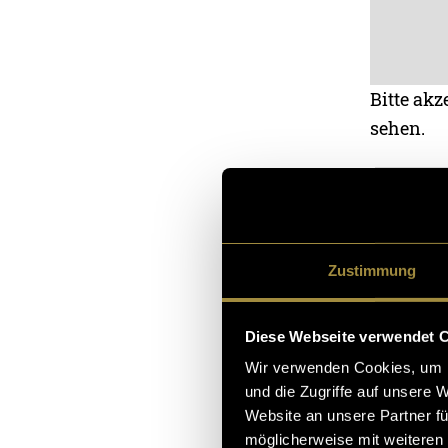
Bitte akz
sehen.
Das zweite Vid
eine andere Zie
Zustimmung
innerhalb der M
Messen sowie i
Diese Webseite verwendet 
Wir verwenden Cookies, um I
Film 2
und die Zugriffe auf unsere 
Website an unsere Partner fü
möglicherweise mit weiteren