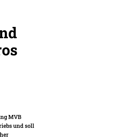
und
ros
ldung MVB
riebs und soll
äher