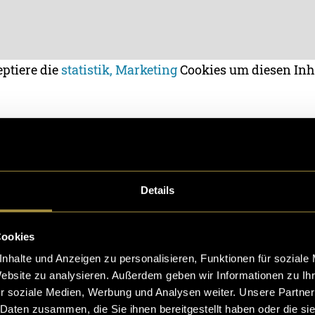
eptiere die
statistik, Marketing
Cookies um diesen Inh
eo behandelt grundsätzlich dasselbe Thema, richtet s
lgruppe. Hier liegt der Fokus stärker auf der Aus- un
Details
igros Verteilbetrieb AG. Es wird vor allem in Newsle
n Unterlagen von Weiterbildungszentren verwendet.
Cookies
nhalte und Anzeigen zu personalisieren, Funktionen für soziale
Website zu analysieren. Außerdem geben wir Informationen zu I
r soziale Medien, Werbung und Analysen weiter. Unsere Partner
 Daten zusammen, die Sie ihnen bereitgestellt haben oder die s