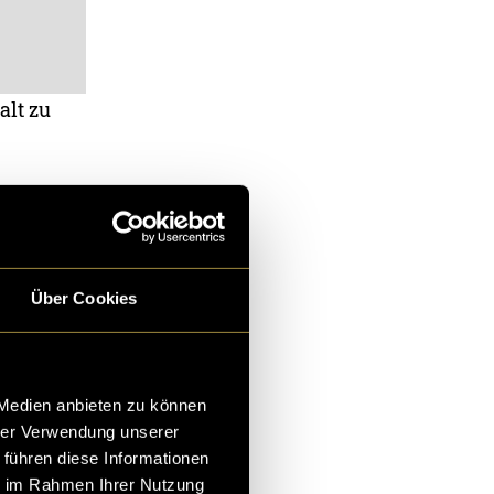
alt zu
ich jedoch an
d Weiterbildung
Über Cookies
ttern, an
 Medien anbieten zu können
hrer Verwendung unserer
 führen diese Informationen
ie im Rahmen Ihrer Nutzung