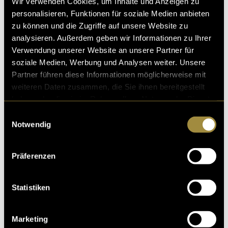
Wir verwenden Cookies, um Inhalte und Anzeigen zu
personalisieren, Funktionen für soziale Medien anbieten
zu können und die Zugriffe auf unsere Website zu
analysieren. Außerdem geben wir Informationen zu Ihrer
Verwendung unserer Website an unsere Partner für
soziale Medien, Werbung und Analysen weiter. Unsere
Partner führen diese Informationen möglicherweise mit
weiteren Daten zusammen, die Sie ihnen bereitgestellt
Ähnliche Artikel
haben oder die sie im Rahmen Ihrer Nutzung der Dienste
gesammelt haben.
Einwilligungsauswahl
Notwendig
Präferenzen
Statistiken
Ein Tutorial mit
Microcontrollern und
Python
Marketing