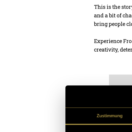
This is the sto
and a bit of c
bring people cl
Experience Fros
creativity, det
Zustimmung