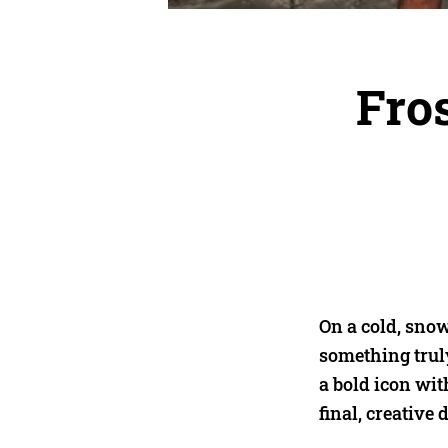
Fro
On a cold, sno
something trul
a bold icon wit
final, creative 