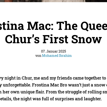
stina Mac: The Quee
Chur’s First Snow
07. Januar 2025
von
Mohamed Ibrahim
wy night in Chur, me and my friends came together to 
y unforgettable. Frostina Mac Bro wasn’t just a snow
h her own unique flair. From the struggle of rolling s
details, the night was full of surprises and laughter.