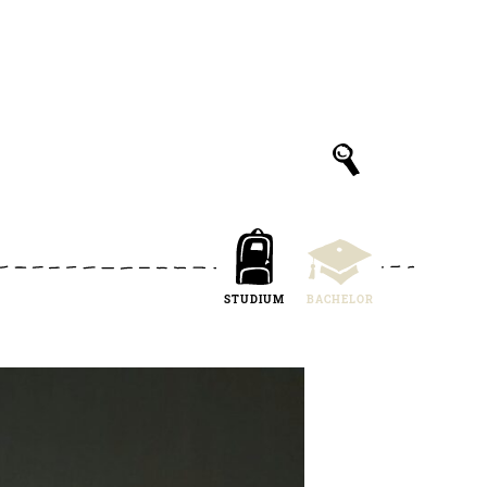
STUDIUM
BACHELOR