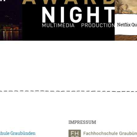
Netflix Q
IMPRESSUM
hule Graubünden