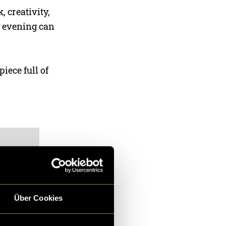
, creativity,
y evening can
iece full of
Über Cookies