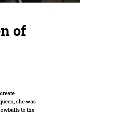
n of
create
 queen, she was
nowballs to the