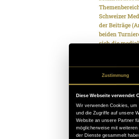
Themenbereiche
Schweizer Medi
der Beiträge (
beiden Turniere
sich die media
den Weltmeiste
dabei der Fokus
FIFAFrauenwelt
Zustimmung
Ergänzt wird d
Diese Webseite verwendet 
Stay Humble», d
minütige Film 
Wir verwenden Cookies, um I
und die Zugriffe auf unsere 
und beleuchtet
Website an unsere Partner fü
unterstützt du
möglicherweise mit weiteren
Sportjournalist
der Dienste gesammelt habe