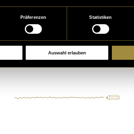
erten Themen zu verdeutlichen und einen visuellen B
ie mediale Repräsentation und die Konditionen des F
Präferenzen
Statistiken
zu liefern. Für dieses Filmprojekt habe ich ein
Crowd
 Equipment, meine HelferInnen und die Fahrtkosten
e Bachelorarbeit kann man in meiner filmischen
Auswahl erlauben
sung
sehen 🙂