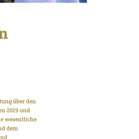
en
ttung über den
ten 2019 und
ne wesentliche
und dem
und