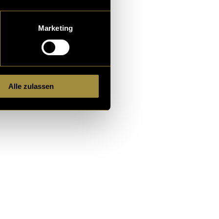
eitrag zur
rauenfussballs
Marketing
funding
 zu bezahlen.
Alle zulassen