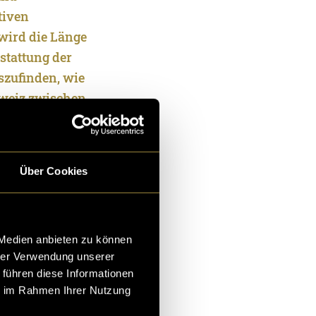
tiven
wird die Länge
stattung der
uszufinden, wie
hweiz zwischen
lche Themen
terstattung der
.
Über Cookies
t «Stay Hungry
 Der 20-
me Terchoun
 Medien anbieten zu können
hrer Verwendung unserer
fussball,
 führen diese Informationen
er
ie im Rahmen Ihrer Nutzung
der in der