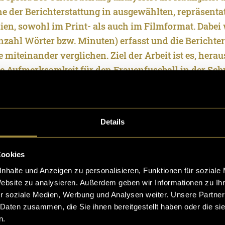
 der Berichterstattung in ausgewählten, repräsenta
en, sowohl im Print- als auch im Filmformat. Dabei 
Anzahl Wörter bzw. Minuten) erfasst und die Berichter
 miteinander verglichen. Ziel der Arbeit ist es, hera
le Aufmerksamkeit für den Frauenfussball in der Sc
rschaften 2019 und 2023 entwickelt hat und auf we
 gelegt wurde. Was ergab, dass die Anzahl der Berich
meisterschaft 2023, um das doppelte angestiegen ist
Details
iese wissenschaftliche Analyse durch das Filmporträ
Cookies
as ebenfalls im Rahmen dieser Arbeit entstanden ist.
widmet sich der Schweizer Nationalspielerin Meria
nhalte und Anzeigen zu personalisieren, Funktionen für soziale
Website zu analysieren. Außerdem geben wir Informationen zu I
 ihre Erfahrungen und Herausforderungen im Frauen
r soziale Medien, Werbung und Analysen weiter. Unsere Partner
rch Interviews mit der Trainerin Pia Sundhage und d
 Daten zusammen, die Sie ihnen bereitgestellt haben oder die s
in Seraina Degen. Ziel des Filmes ist es, die Relevanz 
n.