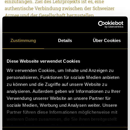
einzufangen. Ziel des Lehrprojekts ist es, eine
authentische Verbindung zwischen der Schweizer
Armee und der Gesellschaft herzustellen.
Übrigens: Das Video ist in Kapitel unterteilt. Somit
kann man entweder das ganze Video schauen oder
Zustimmung
Details
Über Cookies
nur die Themen, die einen interessieren. 😊
Diese Webseite verwendet Cookies
Wir verwenden Cookies, um Inhalte und Anzeigen zu
personalisieren, Funktionen für soziale Medien anbieten
zu können und die Zugriffe auf unsere Website zu
analysieren. Außerdem geben wir Informationen zu Ihrer
Verwendung unserer Website an unsere Partner für
soziale Medien, Werbung und Analysen weiter. Unsere
Partner führen diese Informationen möglicherweise mit
weiteren Daten zusammen, die Sie ihnen bereitgestellt
haben oder die sie im Rahmen Ihrer Nutzung der Dienste
Bitte akzeptiere die
statistik, Marketing
Cookies um