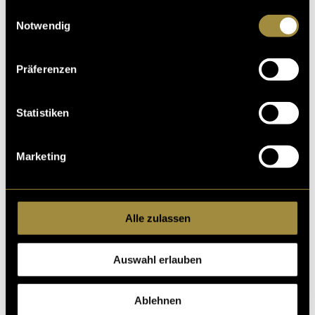
gesammelt haben.
Einwilligungsauswahl
diesen Inhalt zu sehen.
Notwendig
Präferenzen
Statistiken
Ähnliche Artikel
Marketing
Alle zulassen
Auswahl erlauben
Ablehnen