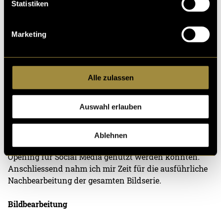
Statistiken
Marketing
Alle zulassen
Nach dem Event sichtete ich das gesamte Bildmaterial
Auswahl erlauben
und erstellte zunächst eine erste Auswahl der
stärksten Aufnahmen. Eine kleine Vorschau konnte
ich dem Kunden bereits kurze Zeit später zustellen,
Ablehnen
sodass erste Bilder schon unmittelbar nach dem
Opening für Social Media genutzt werden konnten.
Anschliessend nahm ich mir Zeit für die ausführliche
Nachbearbeitung der gesamten Bildserie.
Bildbearbeitung