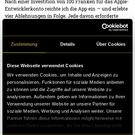
Nach einer Investition von 100 Franken für das Apple-
Entwicklerkonto reichte ich die App ein — und erlebte
vier Ablehnungen in Folge. Jede davon erforderte
Fehlerbehebungen und einen neuen
Einreichungsversuch, was sich als echte Geduldsprobe
erwies. Umso befriedigender war es, als die App
Zustimmung
Details
Über Cookies
schliesslich
im App Store erschien
und
heruntergeladen werden konnte.
Diese Webseite verwendet Cookies
Für das Marketing richtete ich einen
Instagram-
Account
ein und investierte zehn Franken in
Wir verwenden Cookies, um Inhalte und Anzeigen zu
Werbeanzeigen, zusätzlich zu bezahlten Platzierungen
personalisieren, Funktionen für soziale Medien anbieten
im App Store selbst. In mehreren kleineren Updates
zu können und die Zugriffe auf unsere Website zu
und einer grundlegend überarbeiteten Version 2.0
analysieren. Außerdem geben wir Informationen zu Ihrer
verbesserte ich Aufbau und Darstellung der App
Verwendung unserer Website an unsere Partner für
wesentlich und ergänzte neue Funktionen.
soziale Medien, Werbung und Analysen weiter. Unsere
Partner führen diese Informationen möglicherweise mit
(mbi)
weiteren Daten zusammen, die Sie ihnen bereitgestellt
haben oder die sie im Rahmen Ihrer Nutzung der Dienste