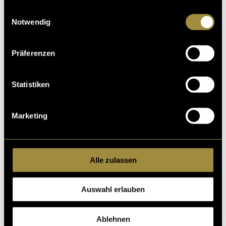
gesammelt haben.
Einwilligungsauswahl
Notwendig
Präferenzen
Kritik
Statistiken
Ähnliche Artikel
Marketing
Alle zulassen
Auswahl erlauben
Ablehnen