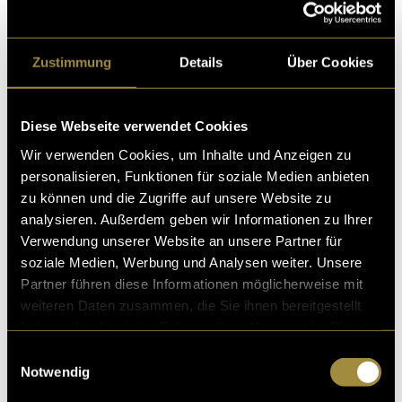
Zustimmung
Details
Über Cookies
Diese Webseite verwendet Cookies
Bitte akzeptiere die
statistik, Marketing
Cookies um
Wir verwenden Cookies, um Inhalte und Anzeigen zu
diesen Inhalt zu sehen.
personalisieren, Funktionen für soziale Medien anbieten
zu können und die Zugriffe auf unsere Website zu
analysieren. Außerdem geben wir Informationen zu Ihrer
(mou)
Verwendung unserer Website an unsere Partner für
soziale Medien, Werbung und Analysen weiter. Unsere
Partner führen diese Informationen möglicherweise mit
weiteren Daten zusammen, die Sie ihnen bereitgestellt
haben oder die sie im Rahmen Ihrer Nutzung der Dienste
gesammelt haben.
Einwilligungsauswahl
Notwendig
Kritik