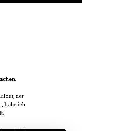
machen.
uilder, der
t, habe ich
t.
ehr zufrieden,