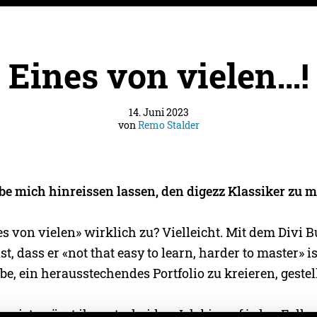
Eines von vielen…!
14. Juni 2023
von
Remo Stalder
abe mich hinreissen lassen, den digezz Klassiker zu 
nes von vielen» wirklich zu? Vielleicht. Mit dem Divi B
t, dass er «not that easy to learn, harder to master» is
e, ein herausstechendes Portfolio zu kreieren, gestell
n ist, müsst ihr entscheiden. Ich bin auf jeden Fall s