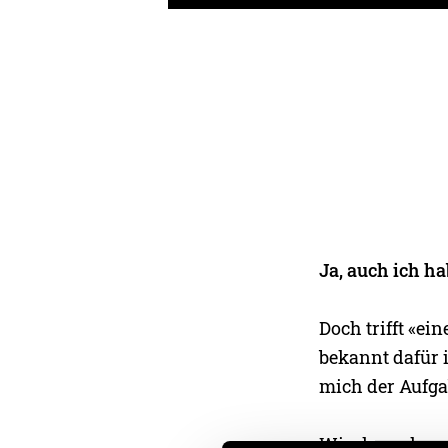
Ja, auch ich h
Doch trifft «ei
bekannt dafür is
mich der Aufgab
Wie das gelunge