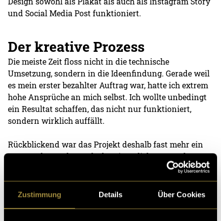
Design sowohl als Plakat als auch als Instagram Story
und Social Media Post funktioniert.
Der kreative Prozess
Die meiste Zeit floss nicht in die technische
Umsetzung, sondern in die Ideenfindung. Gerade weil
es mein erster bezahlter Auftrag war, hatte ich extrem
hohe Ansprüche an mich selbst. Ich wollte unbedingt
ein Resultat schaffen, das nicht nur funktioniert,
sondern wirklich auffällt.
Rückblickend war das Projekt deshalb fast mehr ein
Prozess des Suchens als des eigentlichen Gestaltens.
Viele der frühen Ideen funktionierten zwar technisch,
fühlten sich aber nicht richtig an.
Zustimmung
Details
Über Cookies
Mein Illustrationsstil ist allgemein stark cartoonartig
und leicht absurd. Deshalb war für mich schnell klar,