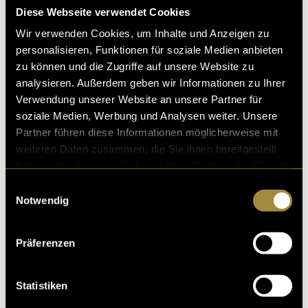
dass ich diesen Stil nicht anpassen oder
Diese Webseite verwendet Cookies
«professioneller» machen wollte, sondern bewusst
Wir verwenden Cookies, um Inhalte und Anzeigen zu
genau so einsetzen möchte. Gerade beim Treibhaus
personalisieren, Funktionen für soziale Medien anbieten
passt eine etwas frechere und eigenständigere
zu können und die Zugriffe auf unsere Website zu
Bildsprache sehr gut.
analysieren. Außerdem geben wir Informationen zu Ihrer
Verwendung unserer Website an unsere Partner für
Die Zusammenarbeit mit dem Treibhaus verlief sehr
soziale Medien, Werbung und Analysen weiter. Unsere
angenehm. Ich hatte grosse kreative Freiheit und
Partner führen diese Informationen möglicherweise mit
bekam erst nach der finalen Umsetzung Feedback. Das
weiteren Daten zusammen, die Sie ihnen bereitgestellt
war durchwegs positiv und hat mich besonders
haben oder die sie im Rahmen Ihrer Nutzung der Dienste
gefreut, da ich selbst lange unsicher war, ob das
gesammelt haben.
Einwilligungsauswahl
Resultat wirklich stark genug ist.
Notwendig
Hier eine Auswahl von Skizzen:
Präferenzen
Statistiken