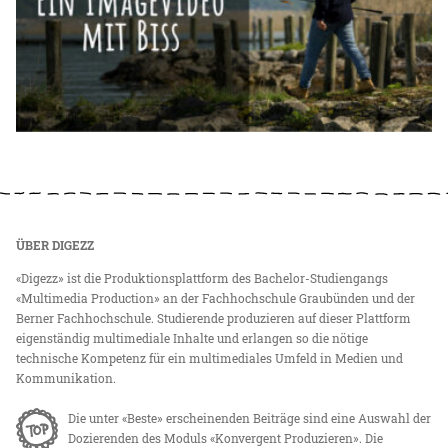
ÜBER DIGEZZ
«Digezz» ist die Produktionsplattform des Bachelor-Studiengangs
«Multimedia Production» an der Fachhochschule Graubünden und der
Berner Fachhochschule. Studierende produzieren auf dieser Plattform
eigenständig multimediale Inhalte und erlangen so die nötige
technische Kompetenz für ein multimediales Umfeld in Medien und
Kommunikation.
Die unter «Beste» erscheinenden Beiträge sind eine Auswahl der
Dozierenden des Moduls «Konvergent Produzieren». Die