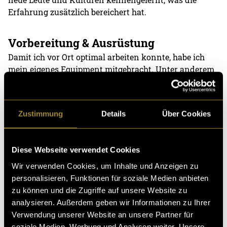
Erfahrung zusätzlich bereichert hat.
Vorbereitung & Ausrüstung
Damit ich vor Ort optimal arbeiten konnte, habe ich
mein eigenes Equipment mitgebracht. Unter anderem
eine Sony a7 III, ein Sigma 70–200 mm f2.8 Objektiv,
ein Funkset Lavalier Rode Link und verschiedene ND-
Filter. Ergänzend stellte das Camp eine Canon mit 500
Zustimmung
Details
Über Cookies
mm Objektiv und ein stabiles Stativ zur Verfügung.
Diese Webseite verwendet Cookies
Wir verwenden Cookies, um Inhalte und Anzeigen zu
personalisieren, Funktionen für soziale Medien anbieten
zu können und die Zugriffe auf unsere Website zu
analysieren. Außerdem geben wir Informationen zu Ihrer
Verwendung unserer Website an unsere Partner für
soziale Medien, Werbung und Analysen weiter. Unsere