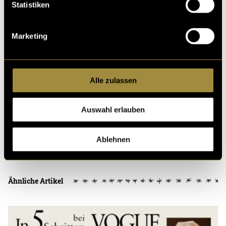
Mail an
alina.bosshard@stud.fhgr.ch
angefragt
Statistiken
werden.
(mmi)
Marketing
Alle zulassen
Auswahl erlauben
Ablehnen
Kritik
Ähnliche Artikel