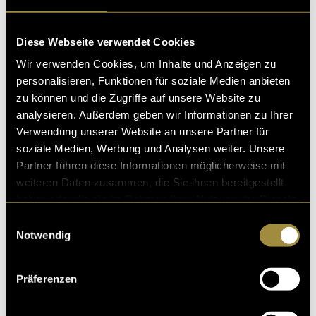
Diese Webseite verwendet Cookies
Wir verwenden Cookies, um Inhalte und Anzeigen zu
personalisieren, Funktionen für soziale Medien anbieten
zu können und die Zugriffe auf unsere Website zu
analysieren. Außerdem geben wir Informationen zu Ihrer
Verwendung unserer Website an unsere Partner für
soziale Medien, Werbung und Analysen weiter. Unsere
Partner führen diese Informationen möglicherweise mit
weiteren Daten zusammen, die Sie ihnen bereitgestellt
haben oder die sie im Rahmen Ihrer Nutzung der Dienste
gesammelt haben.
Einwilligungsauswahl
Notwendig
Weitere Bilder sind auf dem Instagram Account von
Präferenzen
BELLEFLEUR
sowie meinem persönlichen Foto-
Account
capturedby.alina
ersichtlich oder können via