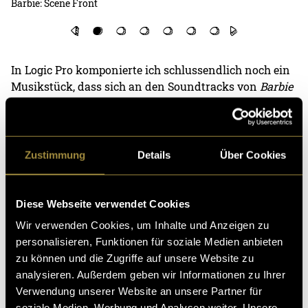
Barbie: Scene Front
Ba
In Logic Pro komponierte ich schlussendlich noch ein
Musikstück, dass sich an den Soundtracks von
Barbie
und
Oppenheimer
anlehnt (
«Dance the Night»
von Dua
Lipa und
«Can You Hear The Music»
von Ludwig
Göransson). Der finale Schnitt und das Sounddesign
geschahen in Premiere Pro.
Zustimmung
Details
Über Cookies
Diese Webseite verwendet Cookies
Wir verwenden Cookies, um Inhalte und Anzeigen zu
personalisieren, Funktionen für soziale Medien anbieten
zu können und die Zugriffe auf unsere Website zu
analysieren. Außerdem geben wir Informationen zu Ihrer
Verwendung unserer Website an unsere Partner für
soziale Medien, Werbung und Analysen weiter. Unsere