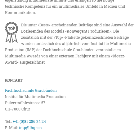
eigenständig multimediale Inhalte und erlangen so die nötige
technische Kompetenz für ein multimediales Umfeld in Medien und
Kommunikation.
Die unter «Beste» erscheinenden Beiträge sind eine Auswahl der
Dozierenden des Moduls «Konvergent Produzieren». Die
zusätzlich mit der «Top»-Plakette gekennzeichneten Beiträge
wurden anlässlich des alljährlich vom Institut für Multimedia
Production (IMP) der Fachhochschule Graubünden veranstalteten
Multimedia Awards von einer externen Fachjury mit einem «Digezz-
Award» ausgezeichnet.
KONTAKT
Fachhochschule Graubünden
Institut für Multimedia Production
Pulvermühlestrasse 57
CH-7000 Chur
Tel.:
+41 (0)81 286 24 24
E-Mail:
imp@fhgr.ch