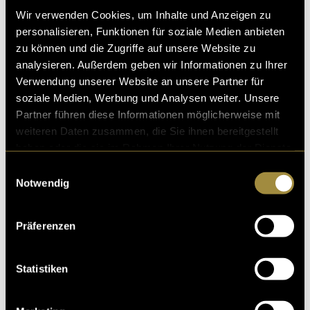
Wir verwenden Cookies, um Inhalte und Anzeigen zu
personalisieren, Funktionen für soziale Medien anbieten
zu können und die Zugriffe auf unsere Website zu
Erkenntnisse
analysieren. Außerdem geben wir Informationen zu Ihrer
Verwendung unserer Website an unsere Partner für
Durch dieses Projekt konnte ich neue Erfahrungen im
soziale Medien, Werbung und Analysen weiter. Unsere
Bereich Videografie sammeln und mein Verständnis
Partner führen diese Informationen möglicherweise mit
für die Planung, Aufnahme und Nachbearbeitung von
weiteren Daten zusammen, die Sie ihnen bereitgestellt
Videomaterial erweitern. Besonders deutlich wurde
haben oder die sie im Rahmen Ihrer Nutzung der Dienste
mir, wie wichtig die Zusammenarbeit verschiedener
gesammelt haben.
Einwilligungsauswahl
Elemente für die Wirkung eines Videos ist. Neben den
Notwendig
eigentlichen Aufnahmen spielen auch Schnitt, Musik,
Farbgestaltung und Rhythmus eine entscheidende
Präferenzen
Rolle. Erst durch das Zusammenspiel dieser
Komponenten entsteht die gewünschte Atmosphäre.
Statistiken
(mbi)