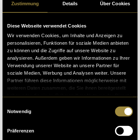
Zustimmung
Details
Über Cookies
s, beschlossen wir auch im Herbstsemester 2024 noch
mals in die Radiowelt einzutauchen. Dieses Mal
08. Januar 2025
- von
Carolina Resta
,
Lisa Strebel
und
Moritz
Diese Webseite verwendet Cookies
Kappeler
Wir verwenden Cookies, um Inhalte und Anzeigen zu
personalisieren, Funktionen für soziale Medien anbieten
zu können und die Zugriffe auf unsere Website zu
analysieren. Außerdem geben wir Informationen zu Ihrer
Nüt Gschiids – Staffel 2 der digezz-
Verwendung unserer Website an unsere Partner für
Satireshow
soziale Medien, Werbung und Analysen weiter. Unsere
Partner führen diese Informationen möglicherweise mit
Nach einem fulminanten Start der digezz-Satireshow (i
weiteren Daten zusammen, die Sie ihnen bereitgestellt
mmerhin durchschnittlich knapp 200 Views pro Folge)
haben oder die sie im Rahmen Ihrer Nutzung der Dienste
haben sie es ein zweites Mal getan. Season 2
gesammelt haben.
Einwilligungsauswahl
08. Januar 2025
- von
David Widmer
,
Moritz Kappeler
,
Claudio
Notwendig
Riz
,
Simone Etter
und
Aaron Täschler
Präferenzen