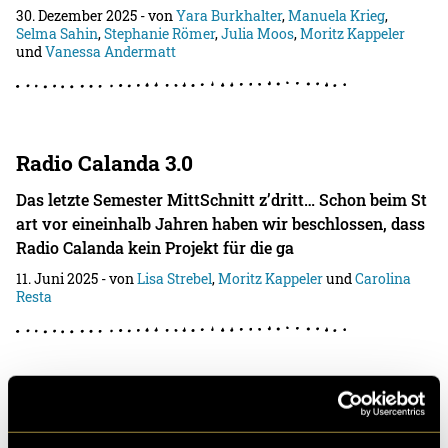
30. Dezember 2025
- von
Yara Burkhalter
,
Manuela Krieg
,
Selma Sahin
,
Stephanie Römer
,
Julia Moos
,
Moritz Kappeler
und
Vanessa Andermatt
Radio Calanda 3.0
Das letzte Semester MittSchnitt z’dritt… Schon beim St
art vor eineinhalb Jahren haben wir beschlossen, dass
Radio Calanda kein Projekt für die ga
11. Juni 2025
- von
Lisa Strebel
,
Moritz Kappeler
und
Carolina
Resta
Radio Calanda goes DAB+
Nach einem lehrreichen ersten Semester als Radiohost