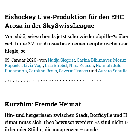
Eishockey Live-Produktion für den EHC
Arosa in der SkySwissLeague
Von «hää, wieso hends jetzt scho wieder abpiffe?!» über
«ich tippe 3:2 für Arosa» bis zu einem euphorischen «sc
hlegle, sc
09. Januar 2026
- von
Nadja Siegrist
,
Carina Bihlmayer
,
Moritz
Kappeler
,
Livia Vogt
,
Lisa Strebel
,
Nina Keusch
,
Hannah Jule
Buchmann
,
Carolina Resta
,
Severin Trösch
und
Aurora Schulte
Kurzfilm: Fremde Heimat
Hin- und hergerissen zwischen Stadt, Dorfidylle und H
eimat muss sich Theo bewusst werden: Es sind nicht D
örfer oder Städte, die ausgrenzen – sonde