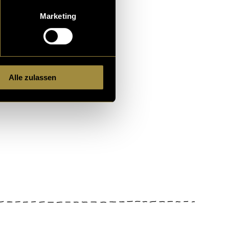
ehandelt u
Marketing
ikita Baumann
und
Enrico
Alle zulassen