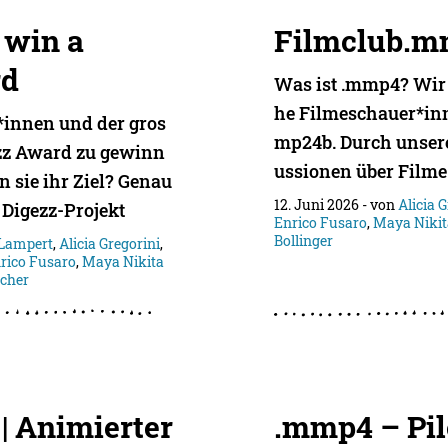
 win a
Filmclub.
rd
Was ist .mmp4? Wir 
he Filmeschauer*in
innen und der gros
mp24b. Durch unsere
zz Award zu gewinn
ussionen über Filme
n sie ihr Ziel? Genau
12. Juni 2026
- von
Alicia 
Digezz-Projekt
Enrico Fusaro
,
Maya Niki
Bollinger
Lampert
,
Alicia Gregorini
,
rico Fusaro
,
Maya Nikita
scher
 Animierter
.mmp4 – Pil