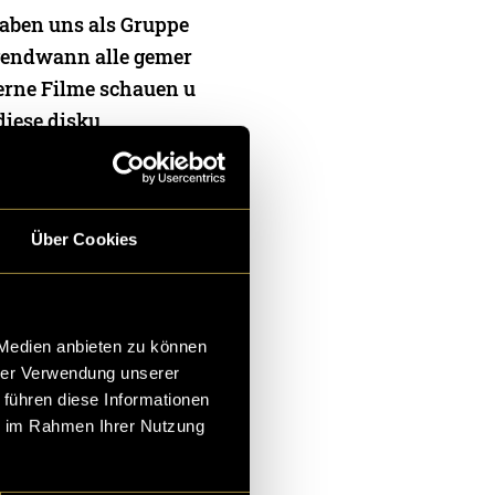
aben uns als Gruppe
irgendwann alle gemer
gerne Filme schauen u
diese disku
ia Gregorini
,
Maya Nikita
,
Chiara Rubin
und
Enrico
Über Cookies
 Medien anbieten zu können
SION
hrer Verwendung unserer
 führen diese Informationen
o lose yourself to fi
ie im Rahmen Ihrer Nutzung
McGIll Mentale Block
gkeit und Verlorenhe