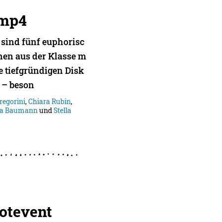
mmp4
sind fünf euphorisc
nen aus der Klasse m
 tiefgründigen Disk
 – beson
Gregorini
,
Chiara Rubin
,
ta Baumann
und
Stella
otevent