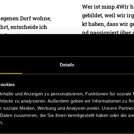
Wer ist mmp.4Wir h
gebildet, weil wir 
elegenen Dorf wohne,
kt haben, dass wir 
hrt, entscheide ich
nd passioniert über 
h dem Ausgang nac
07. Januar 2026
- von
Alic
Dann nehme ich
Baumann
,
Stella Bollinger
Fusaro
 Nikita Baumann
Details
Cookies
nhalte und Anzeigen zu personalisieren, Funktionen für soziale
r «NOX
TUNNEL VI
Website zu analysieren. Außerdem geben wir Informationen zu I
r soziale Medien, Werbung und Analysen weiter. Unsere Partner
Sometimes you have t
 Daten zusammen, die Sie ihnen bereitgestellt haben oder die s
nd yourself Bryant 
udent*innen währen
n.
aden, Hoffnungslosi
 machen, um sich ih