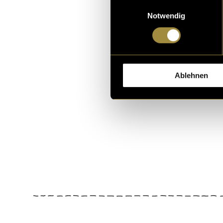
Einwilligungsauswahl
r Leben zu erschwer
Notwendig
in zehn Tagen von Gr
07. Juni 2025
- von
Alicia G
Maya Nikita Baumann
un
Ablehnen