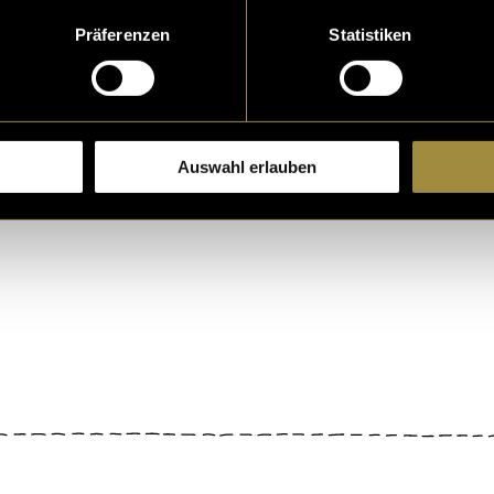
it – diese Themen b
en? Ein Krimidinner
Präferenzen
Statistiken
06. Juni 2025
- von
Maya N
und auf selber
Fusaro
regorini
,
Enrico Fusaro
,
d
Natacha-Anina Krenger
Auswahl erlauben