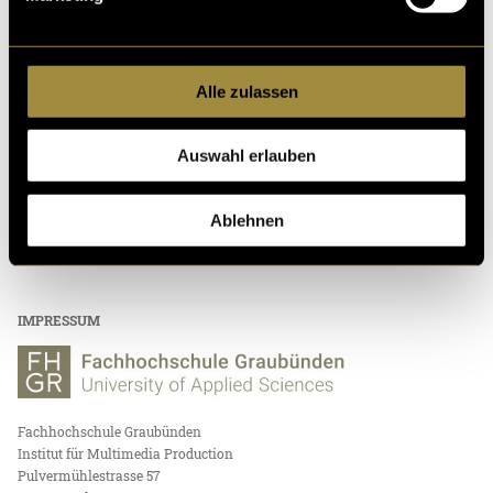
Multimedia Awards von einer externen Fachjury mit einem «Digezz-
Award» ausgezeichnet.
KONTAKT
Alle zulassen
Fachhochschule Graubünden
Institut für Multimedia Production
Auswahl erlauben
Pulvermühlestrasse 57
CH-7000 Chur
Ablehnen
Tel.:
+41 (0)81 286 24 24
E-Mail:
imp@fhgr.ch
IMPRESSUM
Fachhochschule Graubünden
Institut für Multimedia Production
Pulvermühlestrasse 57