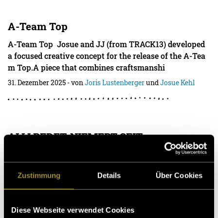
A-Team Top
A-Team Top Josue and JJ (from TRACK13) developed
a focused creative concept for the release of the A-Tea
m Top.A piece that combines craftsmanshi
31. Dezember 2025
- von
Joris Lustenberger
und
Josue Kehl
ALLI REDET. NIEMERT SEIT.
Julian, Josue, and JJ (from TRACK13) created a creativ
e project for the new ARNS Collection. We shot photos
Zustimmung
Details
Über Cookies
and videos for TRACK13’s social media an
11. Juni 2025
- von
Joris Lustenberger
,
Julián García
und
Josue
Kehl
Diese Webseite verwendet Cookies