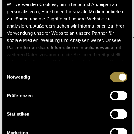
Wir verwenden Cookies, um Inhalte und Anzeigen zu
personalisieren, Funktionen für soziale Medien anbieten
zu können und die Zugriffe auf unsere Website zu
analysieren. Außerdem geben wir Informationen zu Ihrer
Verwendung unserer Website an unsere Partner für
soziale Medien, Werbung und Analysen weiter. Unsere
Partner führen diese Informationen möglicherweise mit
ÜBER DIGEZZ
weiteren Daten zusammen, die Sie ihnen bereitgestellt
haben oder die sie im Rahmen Ihrer Nutzung der Dienste
«Digezz» ist die Produktionsplattform des Bachelor-Studiengangs
gesammelt haben.
«Multimedia Production» an der Fachhochschule Graubünden und der
Einwilligungsauswahl
Berner Fachhochschule. Studierende produzieren auf dieser Plattform
Notwendig
eigenständig multimediale Inhalte und erlangen so die nötige
technische Kompetenz für ein multimediales Umfeld in Medien und
Kommunikation.
Präferenzen
Die unter «Beste» erscheinenden Beiträge sind eine Auswahl der
Dozierenden des Moduls «Konvergent Produzieren». Die
Statistiken
zusätzlich mit der «Top»-Plakette gekennzeichneten Beiträge
wurden anlässlich des alljährlich vom Institut für Multimedia
Production (IMP) der Fachhochschule Graubünden veranstalteten
Marketing