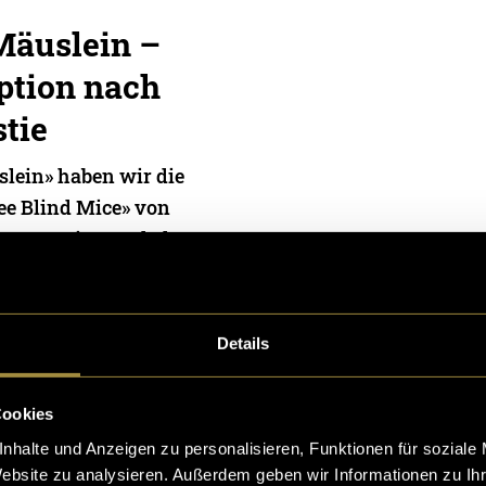
Mäuslein –
ption nach
tie
slein» haben wir die
ee Blind Mice» von
nterpretiert und als
Die
immermann
und
Elena
Details
Cookies
nhalte und Anzeigen zu personalisieren, Funktionen für soziale
Website zu analysieren. Außerdem geben wir Informationen zu I