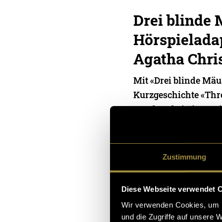
Drei blinde 
Hörspielada
Agatha Chris
Mit «Drei blinde Mäu
Kurzgeschichte «Thr
Agatha Christie neu i
Hörspiel umgesetzt. 
12. Juni 2026
- von
Nora Z
Fankhauser
Zustimmung
Diese Webseite verwendet 
Wir verwenden Cookies, um I
und die Zugriffe auf unsere 