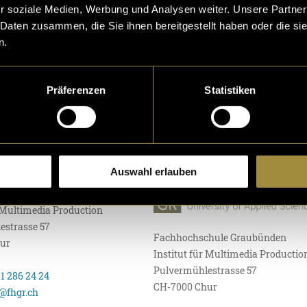
r soziale Medien, Werbung und Analysen weiter. Unsere Partner
 Daten zusammen, die Sie ihnen bereitgestellt haben oder die s
n.
Präferenzen
Statistiken
IMPRESSUM
Auswahl erlauben
hule Graubünden
r Multimedia Production
estrasse 57
Fachhochschule Graubünden
ur
Institut für Multimedia Productio
Pulvermühlestrasse 57
81 286 24 24
CH-7000 Chur
@fhgr.ch