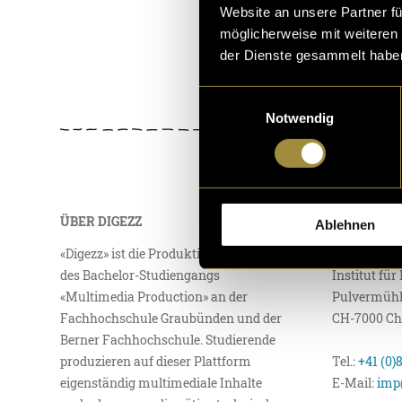
Website an unsere Partner fü
möglicherweise mit weiteren
der Dienste gesammelt habe
Einwilligungsauswahl
Notwendig
ÜBER DIGEZZ
KONTAKT
Ablehnen
«Digezz» ist die Produktionsplattform
Fachhochsc
des Bachelor-Studiengangs
Institut fü
«Multimedia Production» an der
Pulvermühl
Fachhochschule Graubünden und der
CH-7000 Ch
Berner Fachhochschule. Studierende
produzieren auf dieser Plattform
Tel.:
+41 (0)
eigenständig multimediale Inhalte
E-Mail:
imp