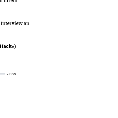
uf ihrem
 Interview an
 Hack»)
-13:29