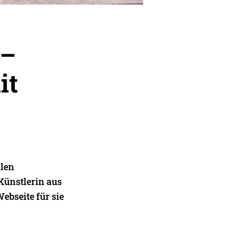
 –
it
llen
Künstlerin aus
Webseite für sie