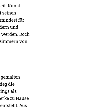
Zeit, Kunst
i seinen
umindest für
ldern und
u werden. Doch
hnzimmern von
e gemalten
tieg die
tings als
Werke zu Hause
entsteht. Aus