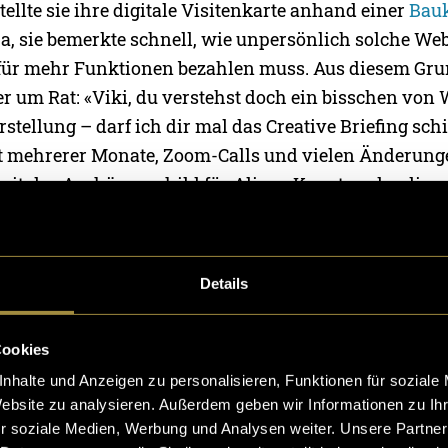
tellte sie ihre digitale Visitenkarte anhand einer
Bau
ja, sie bemerkte schnell, wie unpersönlich solche Web
ür mehr Funktionen bezahlen muss. Aus diesem Grun
r um Rat: «Viki, du verstehst doch ein bisschen von 
rstellung – darf ich dir mal das Creative Briefing sch
t mehrerer Monate, Zoom-Calls und vielen Änderung
igitales Aushängeschild für Alinas Kunstwerke, die 
 kannst:
alinahacopianart.com
. Aus einer
alten
unper
e eine
neue
persönliche Seite, die Alina und ihre Kun
Details
Cookies
nhalte und Anzeigen zu personalisieren, Funktionen für soziale
Website zu analysieren. Außerdem geben wir Informationen zu I
r soziale Medien, Werbung und Analysen weiter. Unsere Partner