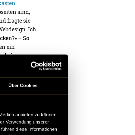
kasten
seiten sind,
d fragte sie
Webdesign. Ich
icken?» – So
en ein
auch du
sönlichen
st
Über Cookies
 Medien anbieten zu können
hrer Verwendung unserer
 führen diese Informationen