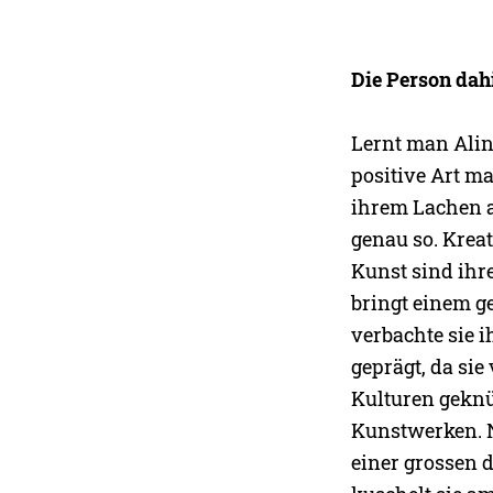
Die Person dah
Lernt man Alin
positive Art ma
ihrem Lachen a
genau so. Kreati
Kunst sind ihr
bringt einem g
verbachte sie i
geprägt, da si
Kulturen geknüp
Kunstwerken. N
einer grossen 