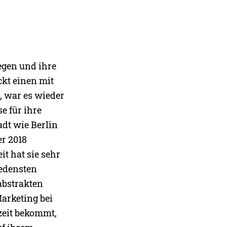
egen und ihre
ckt einen mit
, war es wieder
se für ihre
dt wie Berlin
r 2018
it hat sie sehr
iedensten
 abstrakten
arketing bei
zeit bekommt,