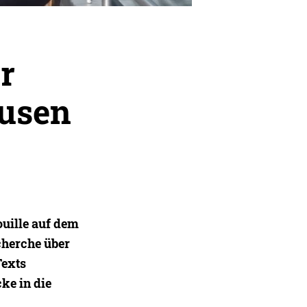
r
ausen
uille auf dem
cherche über
Texts
ke in die