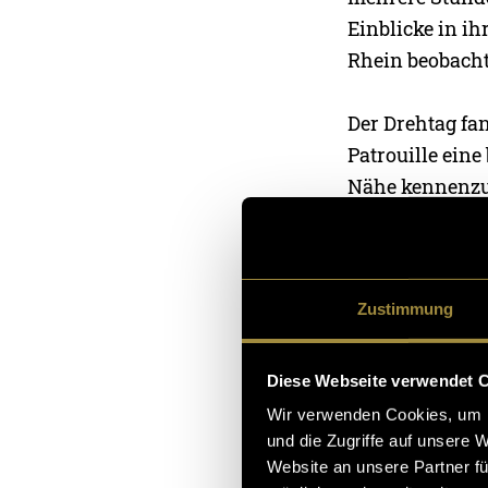
Einblicke in i
Rhein beobacht
Der Drehtag fan
Patrouille eine
Nähe kennenzul
Beitrag einges
Für mich war d
Zustimmung
Bereich kennen
Die direkte Beg
Kulissen und m
Diese Webseite verwendet 
Wir verwenden Cookies, um I
und die Zugriffe auf unsere 
Vom Dreh 
Website an unsere Partner fü
Nach den Dreha