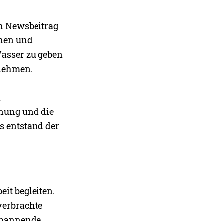
en Newsbeitrag
nnen und
Wasser zu geben
rnehmen.
n
anung und die
s entstand der
eit begleiten.
verbrachte
 spannende