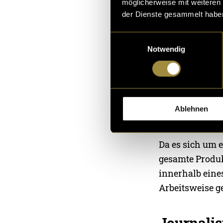
möglicherweise mit weiteren
Aufnahmen muss
der Dienste gesammelt habe
strukturiert we
Einwilligungsauswahl
ein und setzte
Notwendig
Bevor der Beit
vom Dienst kon
redaktionellen 
Ablehnen
journalistisch
Da es sich um e
gesamte Produk
innerhalb eine
Arbeitsweise g
Journalis