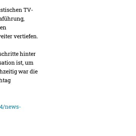
istischen TV-
aführung,
hen
iter vertiefen.
schritte hinter
ation ist, um
hzeitig war die
ehtag
24/news-