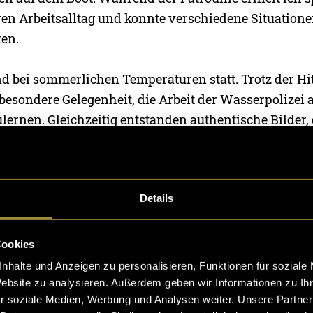
hren Arbeitsalltag und konnte verschiedene Situation
en.
d bei sommerlichen Temperaturen statt. Trotz der Hit
 besondere Gelegenheit, die Arbeit der Wasserpolizei 
ernen. Gleichzeitig entstanden authentische Bilder, 
etzt werden konnten.
iese Erfahrung besonders spannend und lehrreich, d
Details
lernen durfte, mit dem ich zuvor kaum Berührungsp
leitung der Einsatzkräfte ermöglichte einen Blick hin
achte die Geschichte greifbar.
Cookies
nhalte und Anzeigen zu personalisieren, Funktionen für soziale
Website zu analysieren. Außerdem geben wir Informationen zu I
zum fertigen Beitrag
r soziale Medien, Werbung und Analysen weiter. Unsere Partner
rbeiten begann die journalistische Aufbereitung des 