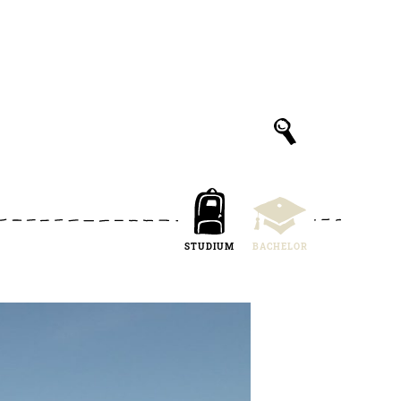
STUDIUM
BACHELOR