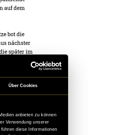
en auf dem
ze bot die
aus nächster
die später im
a ich einen
Über Cookies
unkte hatte.
ter die
 Medien anbieten zu können
hrer Verwendung unserer
 führen diese Informationen
Materials. Die