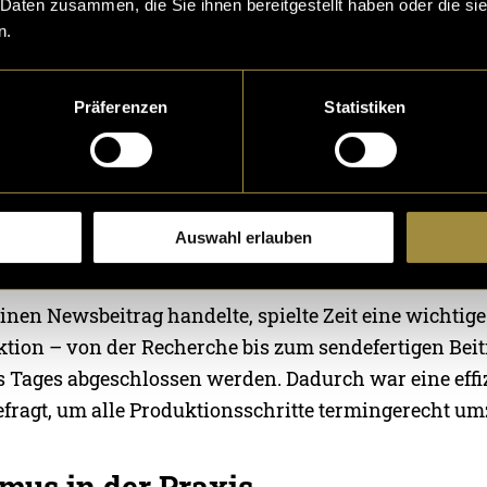
 Daten zusammen, die Sie ihnen bereitgestellt haben oder die s
ten gesichtet, Interviews ausgewählt und die Gesc
n.
rden. Anschliessend schrieb ich den Off-Text, sprach
 den Beitrag im Schnitt zusammen.
Präferenzen
Statistiken
rag veröffentlicht werden konnte, wurde der Text dur
trolliert und abgenommen. Dieser Schritt gehört zu
Prozess bei TOP NEWS und stellt sicher, dass die Inh
Auswahl erlauben
en Standards entsprechen.
inen Newsbeitrag handelte, spielte Zeit eine wichtige 
tion – von der Recherche bis zum sendefertigen Bei
s Tages abgeschlossen werden. Dadurch war eine effi
efragt, um alle Produktionsschritte termingerecht um
mus in der Praxis