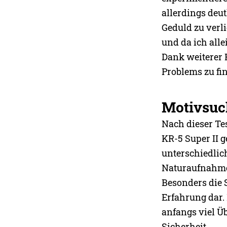
allerdings deut
Geduld zu verl
und da ich alle
Dank weiterer 
Problems zu fi
Motivsuc
Nach dieser Te
KR-5 Super II g
unterschiedli
Naturaufnahmen
Besonders die 
Erfahrung dar.
anfangs viel Ü
Sicherheit.