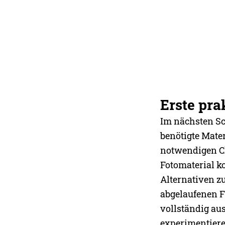
Erste pra
Im nächsten Sc
benötigte Mate
notwendigen Che
Fotomaterial ko
Alternativen z
abgelaufenen Fi
vollständig au
experimentiere