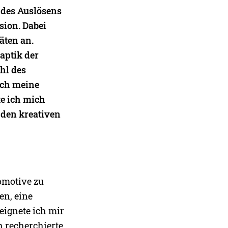
 des Auslösens
sion. Dabei
äten an.
aptik der
hl des
ich meine
e ich mich
 den kreativen
tomotive zu
en, eine
 eignete ich mir
 recherchierte,