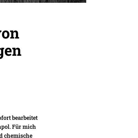
von
gen
fort bearbeitet
npol. Für mich
und chemische