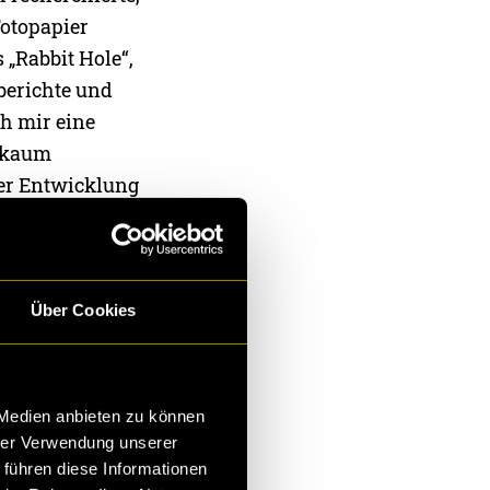
Fotopapier
 „Rabbit Hole“,
berichte und
h mir eine
h kaum
der Entwicklung
rhaupt im
er
Über Cookies
s Projekts vor
 Medien anbieten zu können
hrer Verwendung unserer
 führen diese Informationen