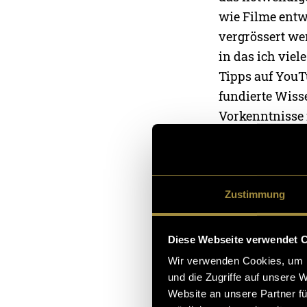
wie Filme entw
vergrössert wer
in das ich vie
Tipps auf YouT
fundierte Wiss
Vorkenntnisse 
von Filmen hat
Fotolabor der 
Einführungskur
Bildentwicklun
Zustimmung
Sicherheitsvor
allem von theo
Diese Webseite verwendet 
Wir verwenden Cookies, um I
und die Zugriffe auf unsere 
Website an unsere Partner fü