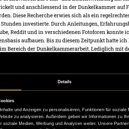
ickelt und anschliessend in der Dunkelkammer auf 
den. Diese Recherche erwies sich als ein regelrechtes
le Stunden investierte. Durch Anleitungen, Erfahrungs
ube, Reddit und in verschiedenen Fotoforen konnte ic
ensbasis aufbauen. Bis zu diesem Zeitpunkt hatte ic
im Bereich der Dunkelkammerarbeit. Lediglich mit 
te ich bereits erste Erfahrungen gesammelt. Um übe
HKB arbeiten zu dürfen, musste ich einen halbtägigen
s absolvieren. Dort wurde mir der gesamte Ablauf d
g erklärt und ich lernte die wichtigsten Regeln und
Details
schriften kennen. Dadurch war die erste Phase meine
retischer Vorbereitung geprägt.
Cookies
nhalte und Anzeigen zu personalisieren, Funktionen für soziale
Website zu analysieren. Außerdem geben wir Informationen zu I
r soziale Medien, Werbung und Analysen weiter. Unsere Partner