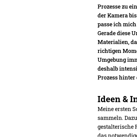
Prozesse zu ei
der Kamera bis
passe ich mich
Gerade diese U
Materialien, d
richtigen Mome
Umgebung imme
deshalb intens
Prozess hinter 
Ideen & I
Meine ersten S
sammeln. Dazu 
gestalterische 
das notwendige