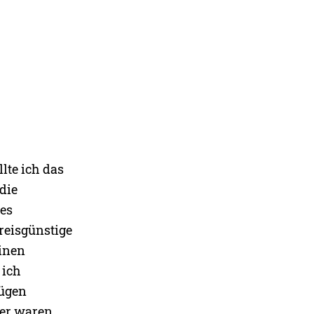
lte ich das
die
ges
preisgünstige
einen
 ich
zügen
mer waren