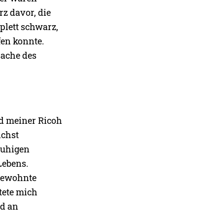
rz davor, die
plett schwarz,
fen konnte.
sache des
nd meiner Ricoh
ichst
ruhigen
Lebens.
ngewohnte
tete mich
nd an