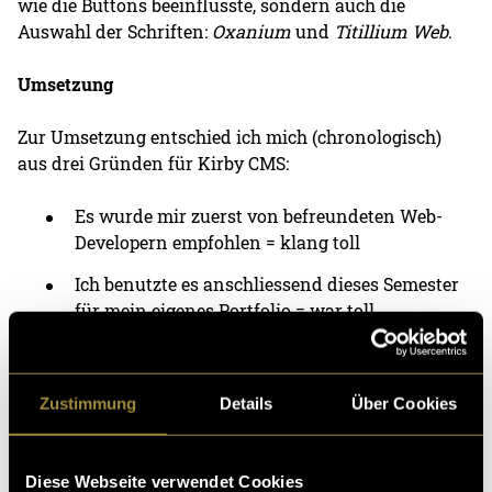
wie die Buttons beeinflusste, sondern auch die
Auswahl der Schriften:
Oxanium
und
Titillium Web
.
Umsetzung
Zur Umsetzung entschied ich mich (chronologisch)
aus drei Gründen für Kirby CMS:
Es wurde mir zuerst von befreundeten Web-
Developern empfohlen = klang toll
Ich benutzte es anschliessend dieses Semester
für mein eigenes Portfolio = war toll
Im Gegensatz zu vielen anderen CMS liegt der
Content bei Kirby nicht in einer Datenbank,
sondern gut aufgeräumt in Ordnern (Files and
Zustimmung
Details
Über Cookies
Folder System), was das File-Handling meiner
Ansicht nach sehr erleichtert.
Diese Webseite verwendet Cookies