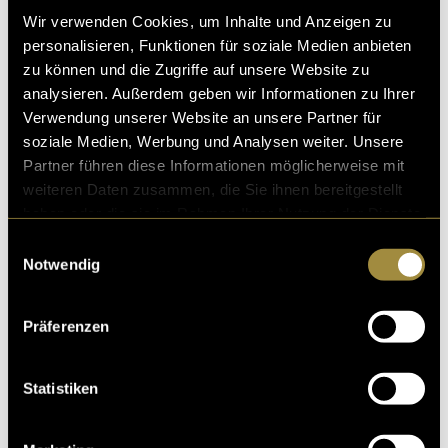
Die neue Website ist ab Ende Januar unter
Wir verwenden Cookies, um Inhalte und Anzeigen zu
audiopur.ch
erreichbar. Das Mockup dazu ist aber
personalisieren, Funktionen für soziale Medien anbieten
schon jetzt auf
Figma
einsehbar.
zu können und die Zugriffe auf unsere Website zu
analysieren. Außerdem geben wir Informationen zu Ihrer
Verwendung unserer Website an unsere Partner für
soziale Medien, Werbung und Analysen weiter. Unsere
Partner führen diese Informationen möglicherweise mit
weiteren Daten zusammen, die Sie ihnen bereitgestellt
haben oder die sie im Rahmen Ihrer Nutzung der Dienste
gesammelt haben.
Einwilligungsauswahl
Notwendig
Präferenzen
Statistiken
(pru)