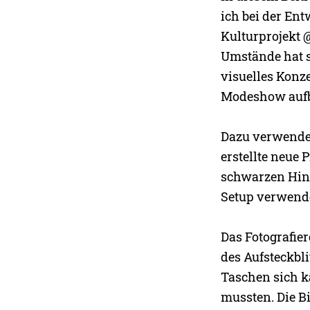
ich bei der E
Kulturprojekt 
Umstände hat si
visuelles Konz
Modeshow aufba
Dazu verwendet
erstellte neue 
schwarzen Hint
Setup verwende
Das Fotografie
des Aufsteckbli
Taschen sich 
mussten. Die B