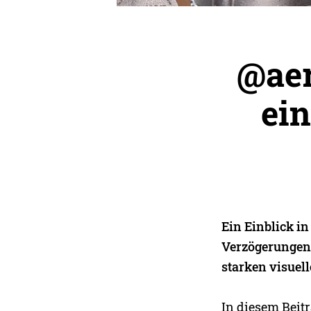
@aer
ein
Ein Einblick i
Verzögerungen,
starken visuel
In diesem Beit