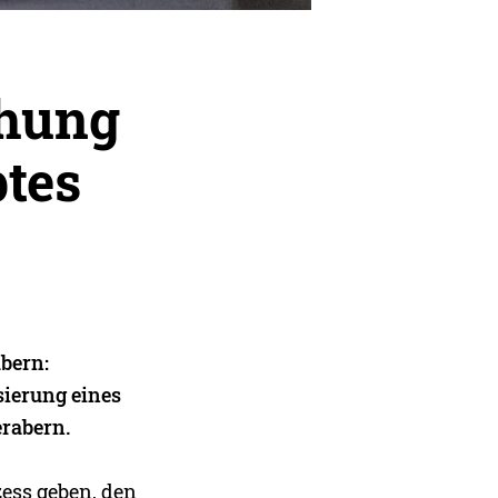
chung
ptes
bern:
sierung eines
erabern.
zess geben, den