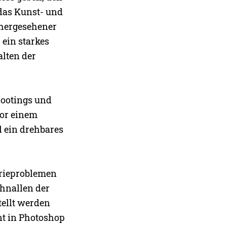
das Kunst- und
rhergesehener
 ein starkes
alten der
hootings und
vor einem
d ein drehbares
erieproblemen
Schnallen der
ellt werden
nt in Photoshop