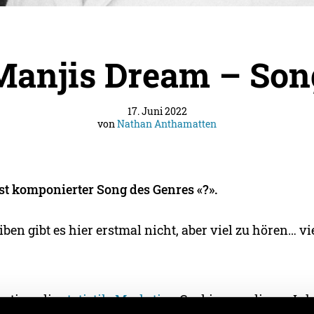
Manjis Dream – Son
17. Juni 2022
von
Nathan Anthamatten
bst komponierter Song des Genres «?».
iben gibt es hier erstmal nicht, aber viel zu hören… vi
eptiere die
statistik, Marketing
Cookies um diesen Inh