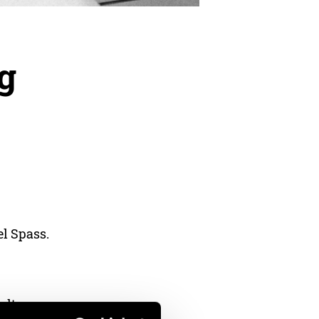
g
el Spass.
alt zu