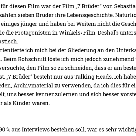
 für diesen Film war der Film „7 Brüder” von Sebasti
zählen sieben Brüder ihre Lebensgeschichte. Natürli
 einiges jünger und haben bei Weitem nicht die Gesc
e die Protagonisten in Winkels› Film. Deshalb unter
stisch.
ientierte ich mich bei der Gliederung an den Unterka
 Beim Rohschnitt löste ich mich jedoch zunehmend 
versuchte, den Film so zu schneiden, dass er am best
t. „7 Brüder” besteht nur aus Talking Heads. Ich hab
den, Archivmaterial zu verwenden, da ich dies für ei
elt, uns besser kennenzulernen und sich besser vorste
r als Kinder waren.
90 % aus Interviews bestehen soll, war es sehr wichti