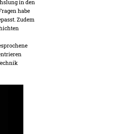
chslung in den
 Fragen habe
gepasst. Zudem
chichten
Gesprochene
entrieren
Technik