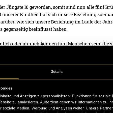
der Jüngste 18 geworden, somit sind nun alle fünf Br
t unserer Kindheit hat sich unsere Beziehung zueina
arüber, wie sich unsere Beziehung im Laufe der Jahr
s gegenseitig beeinflusst haben.
dlich oder ähnlich können fünf Menschen sein, die si
Gibt es eine klare Hierarchie, oder haben sich Grupp
in Erinnerungen und versuchen zu erklären, wie es 
rchgedrehter Kinder aufzuwachsen.
Details
Cookies
nhalte und Anzeigen zu personalisieren, Funktionen für soziale
Website zu analysieren. Außerdem geben wir Informationen zu I
r soziale Medien, Werbung und Analysen weiter. Unsere Partner