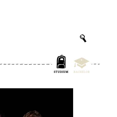
STUDIUM
BACHELOR