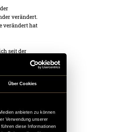
üder
nder verändert.
e verändert hat
ch seit der
en gebildet?
war, in einem
Über Cookies
 Medien anbieten zu können
hrer Verwendung unserer
 führen diese Informationen