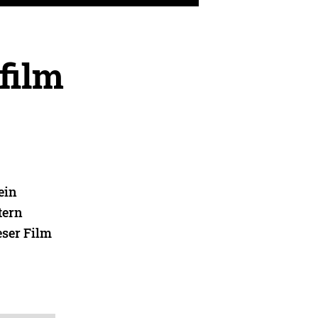
film
ein
tern
eser Film