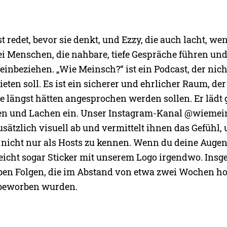
st redet, bevor sie denkt, und Ezzy, die auch lacht, we
ei Menschen, die nahbare, tiefe Gespräche führen und
einbeziehen. „Wie Meinsch?“ ist ein Podcast, der nich
eten soll. Es ist ein sicherer und ehrlicher Raum, de
ie längst hätten angesprochen werden sollen. Er lädt 
en und Lachen ein. Unser Instagram-Kanal @wiemei
sätzlich visuell ab und vermittelt ihnen das Gefühl, 
icht nur als Hosts zu kennen. Wenn du deine Augen o
lleicht sogar Sticker mit unserem Logo irgendwo. Ins
ben Folgen, die im Abstand von etwa zwei Wochen h
 beworben wurden.