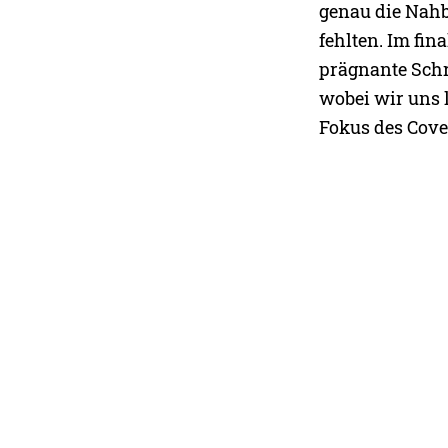
genau die Nahb
fehlten. Im fi
prägnante Schr
wobei wir uns l
Fokus des Cove