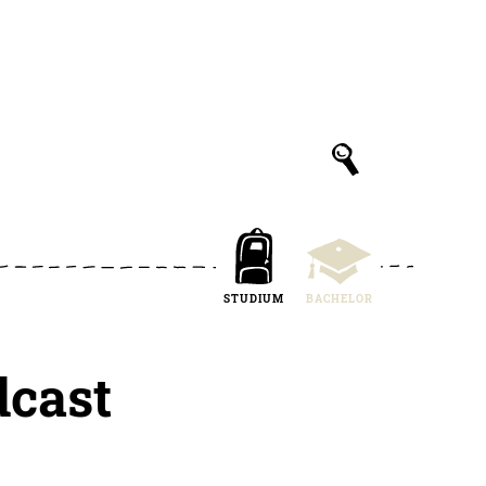
STUDIUM
BACHELOR
dcast