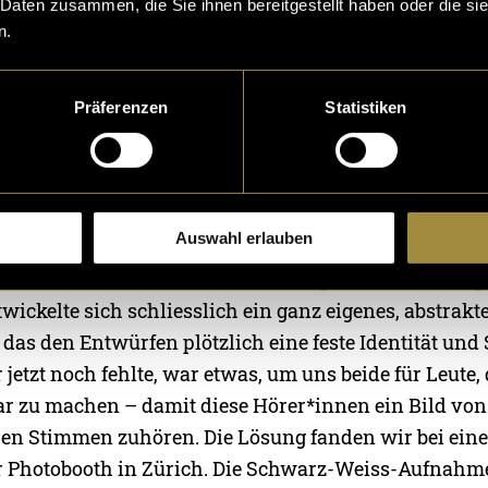
 Daten zusammen, die Sie ihnen bereitgestellt haben oder die s
es Covers
n.
 des Podcast-Covers für „Wie meinsch?“ war ein lange
 wir vor der grossen Herausforderung einer visuelle
Präferenzen
Statistiken
eit, da es mir an Bildmaterial fehlte. Dazu kam auch
fgenommen hatten und ich es extrem schwierig fand,
 zu designen. Um diese Blockade zu lösen, begann ic
ypografie auseinanderzusetzen. Ich experimentierte m
Auswahl erlauben
Glitch-Effekten und unkonventionellen Layouts, um d
Ausdruck zu verleihen. Aus diesem spielerischen Umg
ickelte sich schliesslich ein ganz eigenes, abstrakt
 das den Entwürfen plötzlich eine feste Identität und 
etzt noch fehlte, war etwas, um uns beide für Leute, 
ar zu machen – damit diese Hörer*innen ein Bild von
en Stimmen zuhören. Die Lösung fanden wir bei ei
r Photobooth in Zürich. Die Schwarz-Weiss-Aufnahm