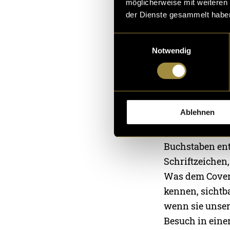
möglicherweise mit weiteren
Design d
der Dienste gesammelt habe
Die Gestaltung
Einwilligungsauswahl
Beginn standen
Notwendig
Richtungslosigk
keine Folge au
genregerechtes
intensiv mit T
Ablehnen
Verzerrungen, 
gestalterisch 
Buchstaben entw
Schriftzeichen,
Was dem Cover j
kennen, sichtb
wenn sie unser
Besuch in eine