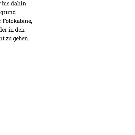
 bis dahin
ergrund
 Fotokabine,
der in den
ht zu geben.