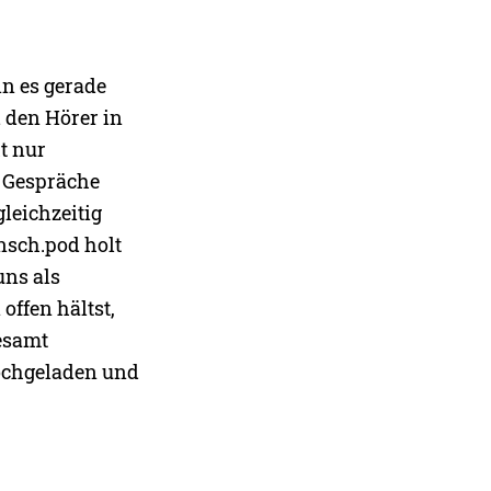
nn es gerade
 den Hörer in
t nur
r Gespräche
gleichzeitig
nsch.pod holt
uns als
ffen hältst,
gesamt
ochgeladen und