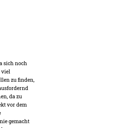
a sich noch
 viel
len zu finden,
rausfordernd
en, da zu
ekt vor dem
e
 nie gemacht