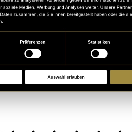
 their time to view what they wish. This website can
r soziale Medien, Werbung und Analysen weiter. Unsere Partner
latform I wish to continue posting people and their po
 Daten zusammen, die Sie ihnen bereitgestellt haben oder die s
 country they are. I also wish to host events, and oth
n.
g this project as a cornerstone.
Präferenzen
Statistiken
Auswahl erlauben