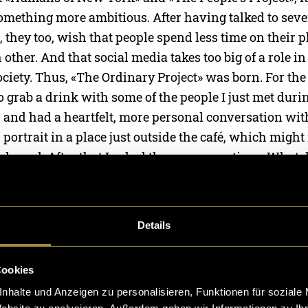
mething more ambitious. After having talked to sever
t, they too, wish that people spend less time on their
other. And that social media takes too big of a role in
society. Thus, «The Ordinary Project» was born. For the 
to grab a drink with some of the people I just met dur
 and had a heartfelt, more personal conversation wit
r portrait in a place just outside the café, which might 
nly real. After that I asked them one question: «What 
ful thing about yourself?» I asked this specific quest
emselves and what they find beautiful. I wanted them
t that their life is interesting in itself. But also to sh
Details
ty is subjective, and that it can be inside and out.
Cookies
 I started to learn web development and coding, usin
nhalte und Anzeigen zu personalisieren, Funktionen für soziale
der to create a platform that is easy to navigate, and 
Website zu analysieren. Außerdem geben wir Informationen zu I