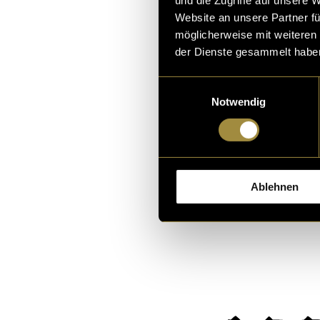
viewer can take
Website an unsere Partner fü
here
. On this p
möglicherweise mit weiteren
with from which
der Dienste gesammelt habe
the future usin
Einwilligungsauswahl
Notwendig
(eli)
Ablehnen