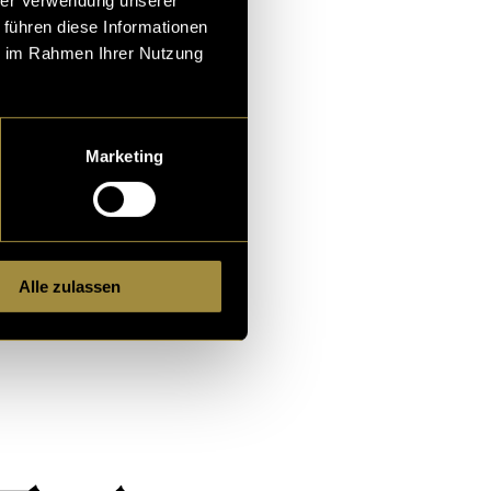
 be accessed
 führen diese Informationen
rtraits, along
ie im Rahmen Ihrer Nutzung
er things, in
Marketing
Alle zulassen