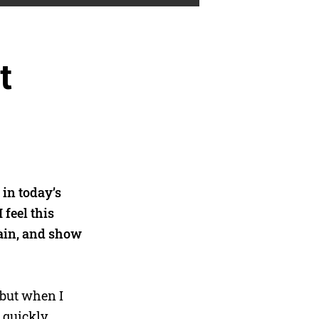
t
in today’s
 feel this
gain, and show
 but when I
 quickly