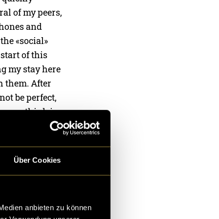
al of my peers,
 phones and
 the «social»
start of this
ing my stay here
h them. After
not be perfect,
do you think is
ion to make them
 to become
ow the future
Über Cookies
g html and css.
 Medien anbieten zu können
on which the
hrer Verwendung unserer