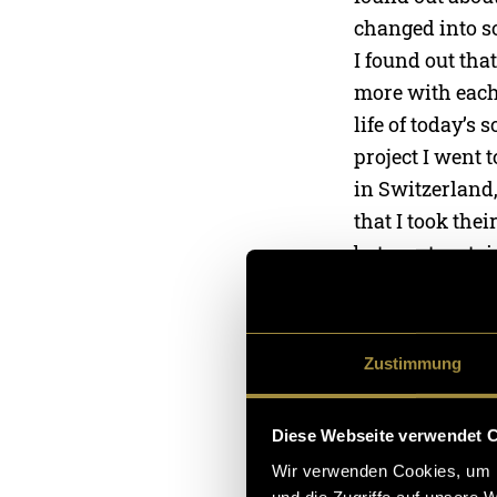
changed into so
I found out tha
more with each 
life of today’s 
project I went 
in Switzerland,
that I took thei
but most certai
the most beauti
think about th
aware of the fac
Zustimmung
reader that beau
Diese Webseite verwendet 
Aside from this
Wir verwenden Cookies, um I
I did this in or
und die Zugriffe auf unsere 